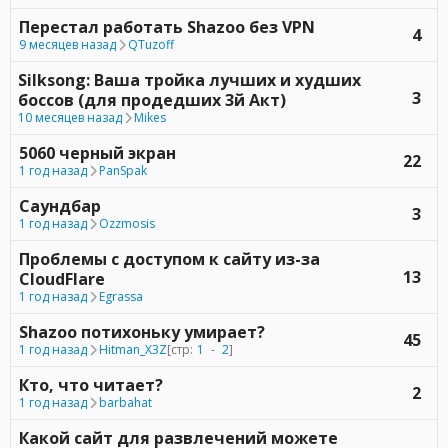
Перестал работать Shazoo без VPN
4
9 месяцев назад
QTuzoff
Silksong: Ваша тройка лучших и худших
3
боссов (для продедших 3й Акт)
10 месяцев назад
Mikes
5060 черный экран
22
1 год назад
PanSpak
Саундбар
3
1 год назад
Ozzmosis
Проблемы с доступом к сайту из-за
13
CloudFlare
1 год назад
Egrassa
Shazoo потихоньку умирает?
45
1 год назад
Hitman_X3Z
[стр:
1
-
2
]
Кто, что читает?
2
1 год назад
barbahat
Какой сайт для развлечений можете