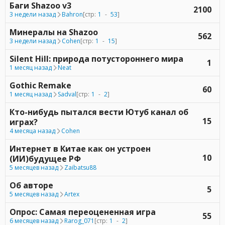
Баги Shazoo v3
2100
3 недели назад
Bahron
[стр:
1
-
53
]
Минералы на Shazoo
562
3 недели назад
Cohen
[стр:
1
-
15
]
Silent Hill: природа потустороннего мира
1
1 месяц назад
Neat
Gothic Remake
60
1 месяц назад
Sadval
[стр:
1
-
2
]
Кто-нибудь пытался вести Ютуб канал об
15
играх?
4 месяца назад
Cohen
Интернет в Китае как он устроен
10
(ИИ)будущее РФ
5 месяцев назад
Zaibatsu88
Об авторе
5
5 месяцев назад
Artex
Опрос: Самая переоцененная игра
55
6 месяцев назад
Rarog_071
[стр:
1
-
2
]