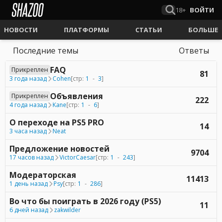
18+
ВОЙТИ
НОВОСТИ
ПЛАТФОРМЫ
СТАТЬИ
БОЛЬШЕ
Последние темы
Ответы
FAQ
Прикреплен
81
3 года назад
Cohen
[стр:
1
-
3
]
Объявления
Прикреплен
222
4 года назад
Kane
[стр:
1
-
6
]
О переходе на PS5 PRO
14
3 часа назад
Neat
Предложение новостей
9704
17 часов назад
VictorCaesar
[стр:
1
-
243
]
Модераторская
11413
1 день назад
Psy
[стр:
1
-
286
]
Во что бы поиграть в 2026 году (PS5)
11
6 дней назад
zakwilder