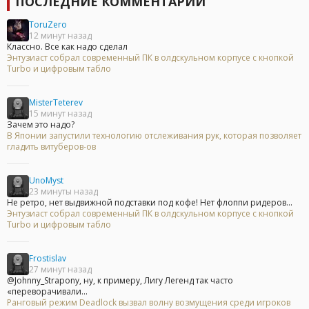
ПОСЛЕДНИЕ КОММЕНТАРИИ
ToruZero
12 минут назад
Классно. Все как надо сделал
Энтузиаст собрал современный ПК в олдскульном корпусе с кнопкой
Turbo и цифровым табло
MisterTeterev
15 минут назад
Зачем это надо?
В Японии запустили технологию отслеживания рук, которая позволяет
гладить витуберов-ов
UnoMyst
23 минуты назад
Не ретро, нет выдвижной подставки под кофе! Нет флоппи ридеров...
Энтузиаст собрал современный ПК в олдскульном корпусе с кнопкой
Turbo и цифровым табло
Frostislav
27 минут назад
@Johnny_Strapony, ну, к примеру, Лигу Легенд так часто
«переворачивали...
Ранговый режим Deadlock вызвал волну возмущения среди игроков