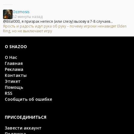
Ozzmosis
52 минуты назад
@Bilal000, я призрак непеся (или слезу) вызову в 7-8 случаев...
Ярость и радость идут рука об руку – почему игроки ненавидят Elden
Ring, но не выключают игру
О SHAZOO
О Нас
Главная
Реклама
Контакты
Этикет
Помощь
RSS
Сообщить об ошибке
ПРИСОЕДИНИТЬСЯ
Завести аккаунт
Подписка