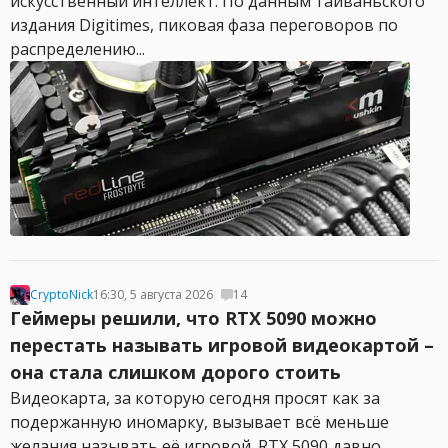
искусственный интеллект. По данным тайваньского
издания Digitimes, пиковая фаза переговоров по
распределению...
CryptoNick
16:30, 5 августа 2026
14
Геймеры решили, что RTX 5090 можно
перестать называть игровой видеокартой –
она стала слишком дорого стоить
Видеокарта, за которую сегодня просят как за
подержанную иномарку, вызывает всё меньше
желания называть её игровой. RTX 5090 давно