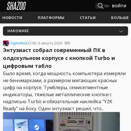
18+
ВОЙТИ
НОВОСТИ
ПЛАТФОРМЫ
СТАТЬИ
БОЛЬШЕ
HARDWARE
CryptoNick
23:00, 6 августа 2026
6
Энтузиаст собрал современный ПК в
олдскульном корпусе с кнопкой Turbo и
цифровым табло
Было время, когда мощность компьютера измеряли
не бенчмарками, а размером мигающих красных
цифр на корпусе. Тумблеры, семисегментные
индикаторы, тяжёлые металлические кнопки с
надписью Turbo и обязательная наклейка "Y2K
Ready" на боку. Один энтузиаст решил, что...