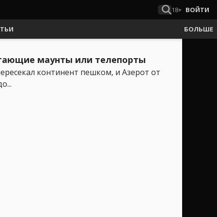
18+
ВОЙТИ
АТЬИ
БОЛЬШЕ
летающие маунты или телепорты
пересекал континент пешком, и Азерот от
...