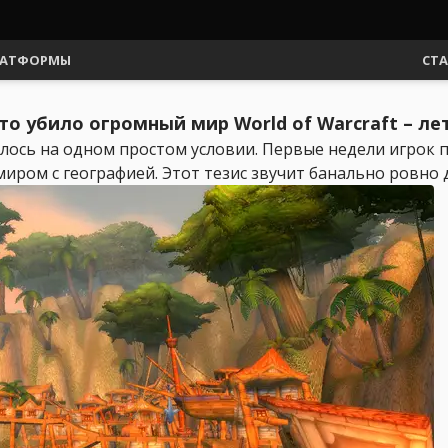
АТФОРМЫ
СТ
что убило огромный мир World of Warcraft – 
лось на одном простом условии. Первые недели игрок 
иром с географией. Этот тезис звучит банально ровно до