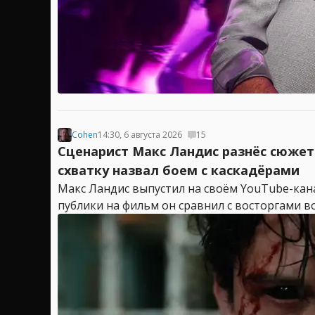
Cohen
14:30, 6 августа 2026
15
Сценарист Макс Ландис разнёс сюжет
схватку назвал боем с каскадёрами
Макс Ландис выпустил на своём YouTube-кан
публики на фильм он сравнил с восторгами в