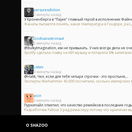
persuresdiction
2 минуты назад
У Кроненберга в "Пауке" главный герой в исполнении Файнса
Фанаты пытаются понять, какая температура в Гондоре, раз
Godisanastronaut
2 минуты назад
@BulkyImagination, им не привыкать. У них всегда дела не очен
Spotify сделала ставку на ИИ-музыку и потеряла 8% капитали
Listen
3 минуты назад
@Halik, Чел, если для тебя четыре строчки - это простыня,...
Эксперты Warhammer 40,000 посчитали, сколько имперских т
accn
3 минуты назад
Пуркипайл отметил, что качество ремейков в последние годы
Разработчик Fallout 3 рад ремастеру потому что оригинал вы
О SHAZOO