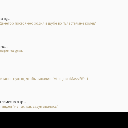
 од...
 Денетор постоянно ходил в шубе во "Властелине колец"
ь,...
зации за день
итанов нужно, чтобы завалить Жнеца из Mass Effect
 заметно выр...
глядел "не так, как задумывалось"