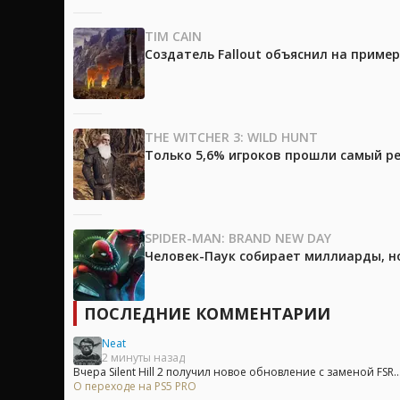
TIM CAIN
Создатель Fallout объяснил на приме
THE WITCHER 3: WILD HUNT
Только 5,6% игроков прошли самый ре
SPIDER-MAN: BRAND NEW DAY
Человек-Паук собирает миллиарды, но
ПОСЛЕДНИЕ КОММЕНТАРИИ
Neat
2 минуты назад
Вчера Silent Hill 2 получил новое обновление с заменой FSR..
О переходе на PS5 PRO