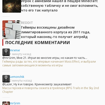
Игрок с амнезией нашёл в пещере Minecraft
собственную табличку и не смог вспомнить,
что его так напугало
REDDIT
Геймеры восхищены дизайном
лимитированного корпуса из 2011 года,
который наконец-то получит апгрейд
ПОСЛЕДНИЕ КОММЕНТАРИИ
mrxmxr
1 минуту назад
@mrGrim, Мне 21. Играл во многие игры, но какая-то часть...
Геймеры рады за тех, кто впервые начинает Mass Effect, и выбрали
самые запоминающиеся моменты из игры
Lemonchik
2 минуты назад
@Lazer, Ну я и говорю. Кринжометр зашкаливает
Масса героев и повороты сюжета в трейлере JRPG Trails in the Sky 2nd
Chapter
mrGrim