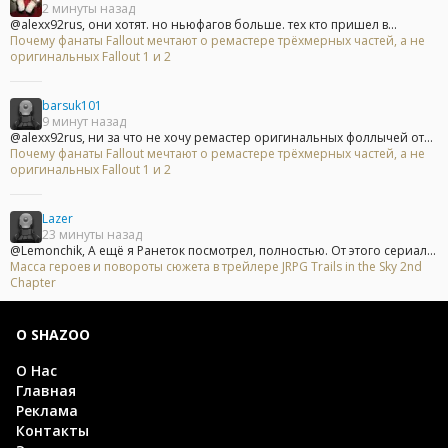
2 минуты назад
@alexx92rus, они хотят. но ньюфагов больше. тех кто пришел в...
Почему фанаты Fallout мечтают о ремастере трёхмерных частей, а не
оригинальных Fallout 1 и 2
barsuk101
9 минут назад
@alexx92rus, ни за что не хочу ремастер оригинальных фоллычей от...
Почему фанаты Fallout мечтают о ремастере трёхмерных частей, а не
оригинальных Fallout 1 и 2
Lazer
23 минуты назад
@Lemonchik, А ещё я Ранеток посмотрел, полностью. От этого сериал...
Масса героев и повороты сюжета в трейлере JRPG Trails in the Sky 2nd
Chapter
О SHAZOO
О Нас
Главная
Реклама
Контакты