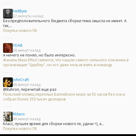
HellByte
22 минуты назад
Без предположительного бюджета сборки тема смысла не имеет. А
так,...
Покупка нового ПК
YDAB
38 минут назад
я ничего не понял, но было интересно.
Фанаты Mass Effect смеются, что нашли самого сильного союзника в
организации "Цербер", но его даже нельзя взять в команду
JohnCraft
46 минут назад
@Bahron, перечитай еще раз
Польский пловец переплыл Балтийское море за 55 часов без сна и
собрал более 250 тысяч долларов
Mdaos
48 минут назад
Класс, лучшее время для сборки нового пк, удачи =), а...
Покупка нового ПК