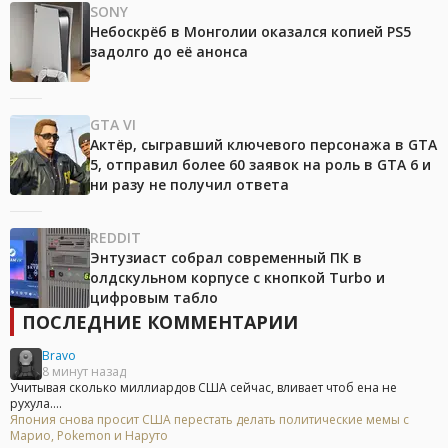
SONY
Небоскрёб в Монголии оказался копией PS5
задолго до её анонса
GTA VI
Актёр, сыгравший ключевого персонажа в GTA
5, отправил более 60 заявок на роль в GTA 6 и
ни разу не получил ответа
REDDIT
Энтузиаст собрал современный ПК в
олдскульном корпусе с кнопкой Turbo и
цифровым табло
ПОСЛЕДНИЕ КОММЕНТАРИИ
Bravo
8 минут назад
Учитывая сколько миллиардов США сейчас, вливает чтоб ена не
рухула....
Япония снова просит США перестать делать политические мемы с
Марио, Pokemon и Наруто