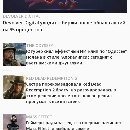
DEVOLVER DIGITAL
Devolver Digital уходит с биржи после обвала акций
на 95 процентов
THE ODYSSEY
Ютубер снял эффектный ИИ-клип по "Одиссее"
Нолана в стиле "Апокалипсис сегодня" с
вьетнамскими джунглями
RED DEAD REDEMPTION 2
Сестра порекомендовала Red Dead
Redemption 2 брату, но разочаровалась в
этом решении после того, как он решил
пропускать все катсцены
MASS EFFECT
Геймеры рады за тех, кто впервые начинает
Mass Effect, и выбрали самые