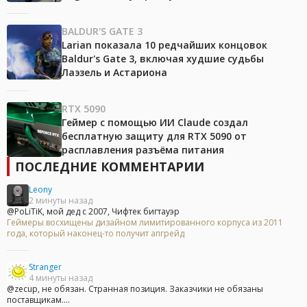
BALDUR'S GATE 3
Larian показала 10 редчайших концовок
Baldur's Gate 3, включая худшие судьбы
Лаэзель и Астариона
RTX 5090
Геймер с помощью ИИ Claude создал
бесплатную защиту для RTX 5090 от
расплавления разъёма питания
ПОСЛЕДНИЕ КОММЕНТАРИИ
Leony
2 минуты назад
@PoLiTiK, мой дед с 2007, Чифтек бигтауэр
Геймеры восхищены дизайном лимитированного корпуса из 2011
года, который наконец-то получит апгрейд
Stranger
4 минуты назад
@zecup, не обязан. Странная позиция. Заказчики не обязаны
поставщикам....