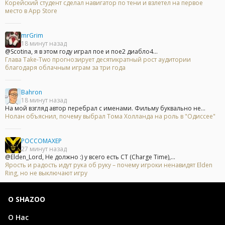
Корейский студент сделал навигатор по тени и взлетел на первое
место в App Store
mrGrim
18 минут назад
@Scotina, я в этом году играл пое и пое2 диабло4...
Глава Take-Two прогнозирует десятикратный рост аудитории
благодаря облачным играм за три года
Bahron
18 минут назад
На мой взгляд автор перебрал с именами. Фильму буквально не...
Нолан объяснил, почему выбрал Тома Холланда на роль в "Одиссее"
POCCOMAXEP
27 минут назад
@Elden_Lord, Не должно :) у всего есть CT (Charge Time),...
Ярость и радость идут рука об руку – почему игроки ненавидят Elden
Ring, но не выключают игру
О SHAZOO
О Нас