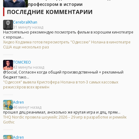
профессором в истории
ПОСЛЕДНИЕ КОММЕНТАРИИ
CerebralKhan
31 минуту назад
Настоятельно рекомендую посмотреть фильм в хорошем кинотеатре
с хороши...
Хидео Кодзима готов пересмотреть "Одиссею" Нолана в кинотеатре
США еще несколько раз
TOMCREO
43 минуты назад
@Social, Согласен когда общий производственный + рекламный
бюджет тако...
"Одиссея" вывела Кристофера Нолана в топ-3 самых кассовых
режиссёров всех времён
Adren
46 минут назад
прошел длц реанимал, ансколько же крутая игра и длц, прям...
THQ Nordic провела шоукейс 2026 – 29 игр в разработке и ремейк
Gothic
Adren