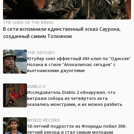
THE LORD OF THE RINGS
В сети вспомнили единственный эскиз Саурона,
созданный самим Толкином
THE ODYSSEY
Ютубер снял эффектный ИИ-клип по "Одиссее"
Нолана в стиле "Апокалипсис сегодня" с
вьетнамскими джунглями
DIABLO II
Исследователь Diablo 2 обнаружил, что
витражи собора из четвёртого акта
оказались монстрами, и их можно разбить
WORLD RECORD
18-летний подросток из Флориды побил 306-
летний рекорд и стал самым молодым