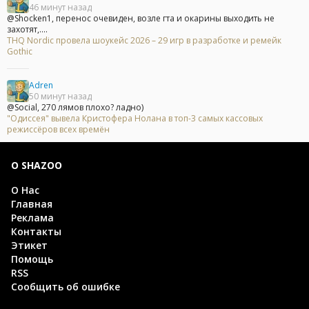
46 минут назад
@Shocken1, перенос очевиден, возле гта и окарины выходить не
захотят,....
THQ Nordic провела шоукейс 2026 – 29 игр в разработке и ремейк
Gothic
Adren
50 минут назад
@Social, 270 лямов плохо? ладно)
"Одиссея" вывела Кристофера Нолана в топ-3 самых кассовых
режиссёров всех времён
О SHAZOO
О Нас
Главная
Реклама
Контакты
Этикет
Помощь
RSS
Сообщить об ошибке