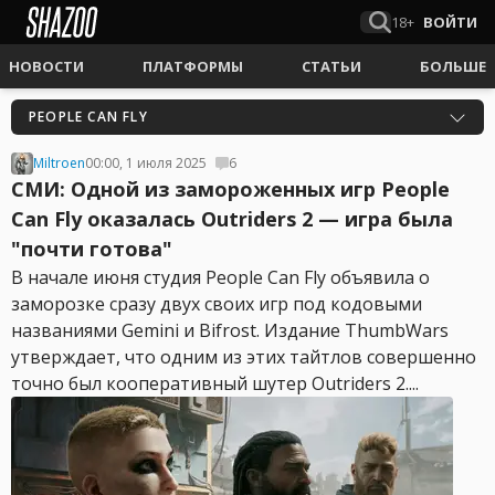
18+
ВОЙТИ
НОВОСТИ
ПЛАТФОРМЫ
СТАТЬИ
БОЛЬШЕ
PEOPLE CAN FLY
Miltroen
00:00, 1 июля 2025
6
СМИ: Одной из замороженных игр People
Can Fly оказалась Outriders 2 — игра была
"почти готова"
В начале июня студия People Can Fly объявила о
заморозке сразу двух своих игр под кодовыми
названиями Gemini и Bifrost. Издание ThumbWars
утверждает, что одним из этих тайтлов совершенно
точно был кооперативный шутер Outriders 2....