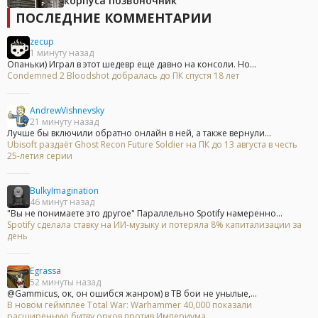
корпуса позвоночник
ПОСЛЕДНИЕ КОММЕНТАРИИ
zecup
1 минуту назад
Опаньки) Играл в этот шедевр еще давно на консоли. Но...
Condemned 2 Bloodshot добралась до ПК спустя 18 лет
AndrewVishnevsky
21 минуту назад
Лучше бы включили обратно онлайн в ней, а также вернули...
Ubisoft раздаёт Ghost Recon Future Soldier на ПК до 13 августа в честь
25-летия серии
BulkyImagination
46 минут назад
"Вы не понимаете это другое" Параллельно Spotify намеренно...
Spotify сделала ставку на ИИ-музыку и потеряла 8% капитализации за
день
Egrassa
52 минуты назад
@Gammicus, ок, он ошибся жанром) в ТВ бои не унылые,...
В новом геймплее Total War: Warhammer 40,000 показали
расширенную битву орков против Империума