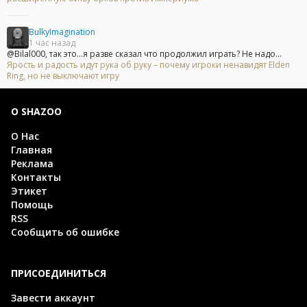
BulkyImagination
1 час назад
@Bilal000, так это...я разве сказал что продолжил играть? Не надо...
Ярость и радость идут рука об руку – почему игроки ненавидят Elden
Ring, но не выключают игру
О SHAZOO
О Нас
Главная
Реклама
Контакты
Этикет
Помощь
RSS
Сообщить об ошибке
ПРИСОЕДИНИТЬСЯ
Завести аккаунт