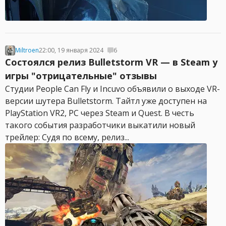
Miltroen
22:00, 19 января 2024
6
Состоялся релиз Bulletstorm VR — в Steam у
игры "отрицательные" отзывы
Студии People Can Fly и Incuvo объявили о выходе VR-
версии шутера Bulletstorm. Тайтл уже доступен на
PlayStation VR2, PC через Steam и Quest. В честь
такого события разработчики выкатили новый
трейлер: Судя по всему, релиз...