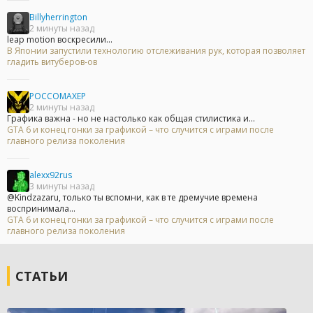
Billyherrington
2 минуты назад
leap motion воскресили...
В Японии запустили технологию отслеживания рук, которая позволяет
гладить витуберов-ов
POCCOMAXEP
2 минуты назад
Графика важна - но не настолько как общая стилистика и...
GTA 6 и конец гонки за графикой – что случится с играми после
главного релиза поколения
alexx92rus
3 минуты назад
@Kindzazaru, только ты вспомни, как в те дремучие времена
воспринимала...
GTA 6 и конец гонки за графикой – что случится с играми после
главного релиза поколения
СТАТЬИ