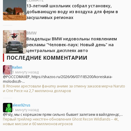
13-летний школьник собрал установку,
добывающую воду из воздуха для ферм в
засушливых регионах
BMW
Владельцы BMW недовольны появлением
рекламы "Человек-паук: Новый день" на
центральных дисплеях авто
ПОСЛЕДНИЕ КОММЕНТАРИИ
Kellen
1 минуту назад
@POCCOMAXEP, https://shazoo.ru/2026/06/07/185200/koreiskaia-
molodiozh-...
В Японии арестовали фанатку аниме за отмену заказов мерча Naruto
и One Piece на 2,7 миллиона долларов
alexx92rus
1 минуту назад
@Fsty, мы с корешком прям сильно бывает залетаем в вайлдлендс,...
Первый трейлер некстген-обновления Ghost Recon Wildlands – 4К,
новые миссии и 60 миллионов игроков