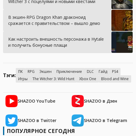
Witcher 3 с поцелуями и новыми квестами
В экшен-RPG Dragon Khan драконоид
сражается с правительством – вышло демо
Как настроить внешность персонажа в Hytale
и получить бонусные плащи
ПК
RPG
Экшен
Приключение
DLC
Гайд
PS4
Тэги:
Игры
The Witcher 3: Wild Hunt
Xbox One
Blood and Wine
SHAZOO YouTube
SHAZOO в Дзен
SHAZOO в Twitter
SHAZOO в Telegram
ПОПУЛЯРНОЕ СЕГОДНЯ