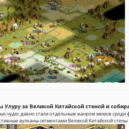
оды Улуру за Великой Китайской стеной и собира
ых чудес давно стали отдельным жанром мемов среди фан
ктивные вулканы сегментами Великой Китайской стены ра