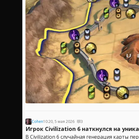
Cohen
10:20, 5 мая 2026
3
Игрок Civilization 6 наткнулся на у
В Civilization 6 случайная генерация карты 