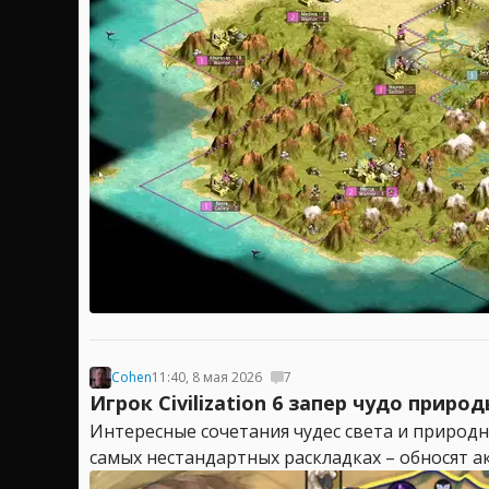
Cohen
11:40, 8 мая 2026
7
Игрок Civilization 6 запер чудо прир
Интересные сочетания чудес света и природн
самых нестандартных раскладках – обносят а