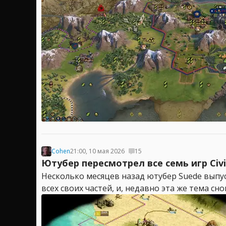
Cohen
21:00, 10 мая 2026
15
Ютубер пересмотрел все семь игр Civi
Несколько месяцев назад ютубер Suede выпуст
всех своих частей, и, недавно эта же тема сн