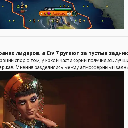
кранах лидеров, а Civ 7 ругают за пустые задни
 давний спор о том, у какой части серии получились луч
жав. Мнения разделились между атмосферными задникам