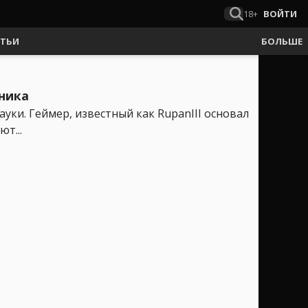
18+
ВОЙТИ
АТЬИ
БОЛЬШЕ
ьника
ауки. Геймер, известный как RupanIII основал
т...