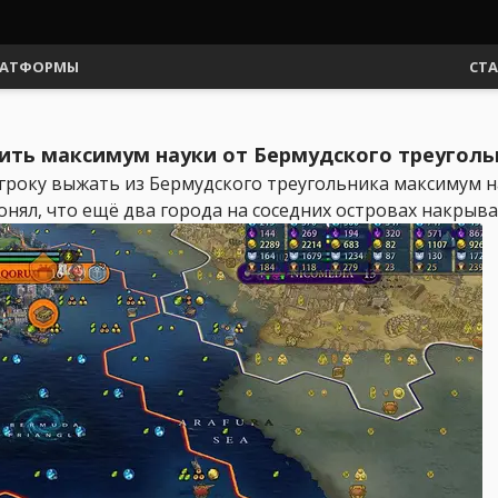
АТФОРМЫ
СТ
лучить максимум науки от Бермудского треугол
 игроку выжать из Бермудского треугольника максимум н
онял, что ещё два города на соседних островах накрываю