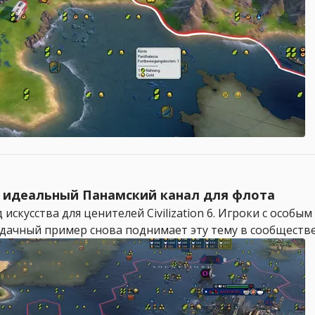
оил идеальный Панамский канал для флота
искусства для ценителей Civilization 6. Игроки с осо
ачный пример снова поднимает эту тему в сообществе.