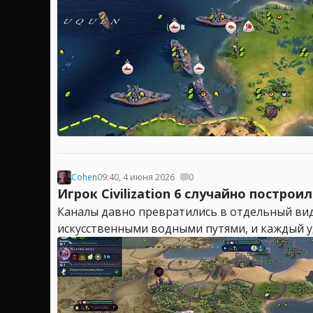
Cohen
09:40, 4 июня 2026
0
Игрок Civilization 6 случайно постр
Каналы давно превратились в отдельный вид 
искусственными водными путями, и каждый уд