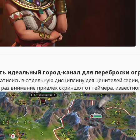
троить идеальный город-канал для переброски 
евратились в отдельную дисциплину для ценителей сери
 раз внимание привлёк скриншот от геймера, известного 