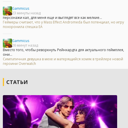
Gammicus
23 минуты назад
персонажи кал, для меня еще и выглядят все как мелкие...
Геймеры считают, что у Mass Effect Andromeda был потенциал, но игру
похоронила спешка EA
Gammicus
26 минут назад
Вместо того, чтобы реворкнуть Рейнхардта для актуального геймплея,
они...
Симпатичная девушка в мехе и матерящийся хомяк в трейлере новой
героини Overwatch
СТАТЬИ