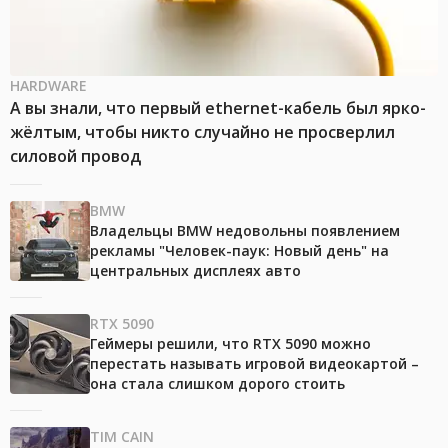
HARDWARE
А вы знали, что первый ethernet-кабель был ярко-
жёлтым, чтобы никто случайно не просверлил
силовой провод
BMW
Владельцы BMW недовольны появлением
рекламы "Человек-паук: Новый день" на
центральных дисплеях авто
RTX 5090
Геймеры решили, что RTX 5090 можно
перестать называть игровой видеокартой –
она стала слишком дорого стоить
TIM CAIN