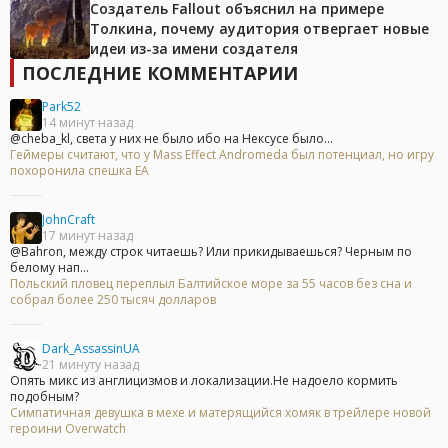
Создатель Fallout объяснил на примере
Толкина, почему аудитория отвергает новые
идеи из-за имени создателя
ПОСЛЕДНИЕ КОММЕНТАРИИ
Park52
14 минут назад
@cheba_kl, света у них не было ибо на Нексусе было...
Геймеры считают, что у Mass Effect Andromeda был потенциал, но игру
похоронила спешка EA
JohnCraft
17 минут назад
@Bahron, между строк читаешь? Или прикидываешься? Черным по
белому нап...
Польский пловец переплыл Балтийское море за 55 часов без сна и
собрал более 250 тысяч долларов
Dark_AssassinUA
21 минуту назад
Опять микс из англицизмов и локализации.Не надоело кормить
подобным?
Симпатичная девушка в мехе и матерящийся хомяк в трейлере новой
героини Overwatch