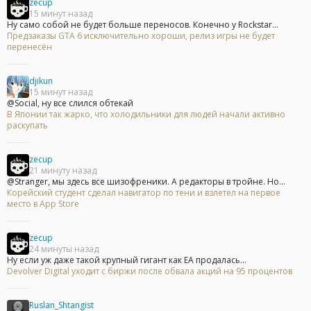
zecup
15 минут назад
Ну само собой не будет больше переносов. Конечно у Rockstar...
Предзаказы GTA 6 исключительно хороши, релиз игры не будет
перенесён
djikun
15 минут назад
@Social, ну все слился обтекай
В Японии так жарко, что холодильники для людей начали активно
раскупать
zecup
21 минуту назад
@Stranger, мы здесь все шизофреники. А редакторы в тройне. Но...
Корейский студент сделал навигатор по тени и взлетел на первое
место в App Store
zecup
24 минуты назад
Ну если уж даже такой крупный гигант как ЕА продалась...
Devolver Digital уходит с биржи после обвала акций на 95 процентов
Ruslan_Shtangist