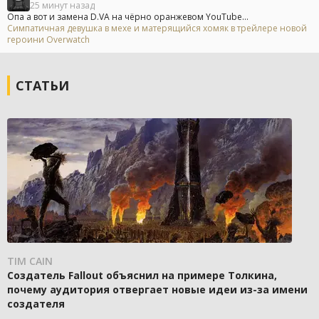
25 минут назад
Опа а вот и замена D.VA на чёрно оранжевом YouTube...
Симпатичная девушка в мехе и матерящийся хомяк в трейлере новой
героини Overwatch
СТАТЬИ
TIM CAIN
Создатель Fallout объяснил на примере Толкина,
почему аудитория отвергает новые идеи из-за имени
создателя