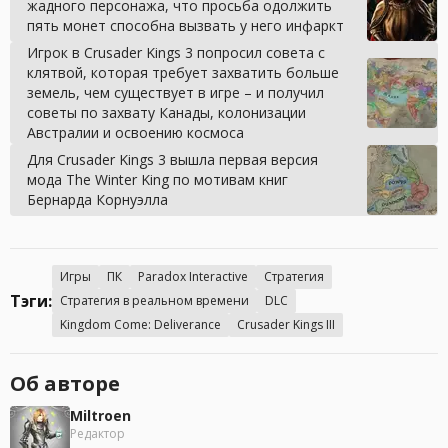
жадного персонажа, что просьба одолжить
пять монет способна вызвать у него инфаркт
Игрок в Crusader Kings 3 попросил совета с
клятвой, которая требует захватить больше
земель, чем существует в игре – и получил
советы по захвату Канады, колонизации
Австралии и освоению космоса
Для Crusader Kings 3 вышла первая версия
мода The Winter King по мотивам книг
Бернарда Корнуэлла
Игры
ПК
Paradox Interactive
Стратегия
Тэги:
Стратегия в реальном времени
DLC
Kingdom Come: Deliverance
Crusader Kings III
Об авторе
Miltroen
Редактор