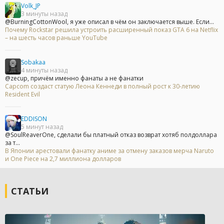
Volk_JP
3 минуты назад
@BurningCottonWool, я уже описал в чём он заключается выше. Если...
Почему Rockstar решила устроить расширенный показ GTA 6 на Netflix
– на шесть часов раньше YouTube
Sobakaa
4 минуты назад
@zecup, причём именно фанаты а не фанатки
Capcom создаст статую Леона Кеннеди в полный рост к 30-летию
Resident Evil
EDDISON
5 минут назад
@SoulReaverOne, сделали бы платный отказ возврат хотяб полдоллара
за т...
В Японии арестовали фанатку аниме за отмену заказов мерча Naruto
и One Piece на 2,7 миллиона долларов
СТАТЬИ