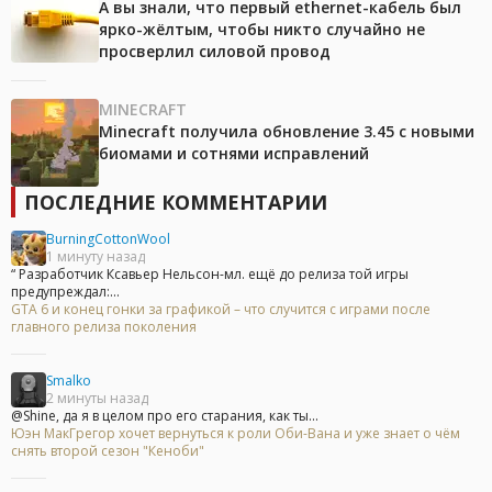
А вы знали, что первый ethernet-кабель был
ярко-жёлтым, чтобы никто случайно не
просверлил силовой провод
MINECRAFT
Minecraft получила обновление 3.45 с новыми
биомами и сотнями исправлений
ПОСЛЕДНИЕ КОММЕНТАРИИ
BurningCottonWool
1 минуту назад
“ Разработчик Ксавьер Нельсон-мл. ещё до релиза той игры
предупреждал:...
GTA 6 и конец гонки за графикой – что случится с играми после
главного релиза поколения
Smalko
2 минуты назад
@Shine, да я в целом про его старания, как ты...
Юэн МакГрегор хочет вернуться к роли Оби-Вана и уже знает о чём
снять второй сезон "Кеноби"