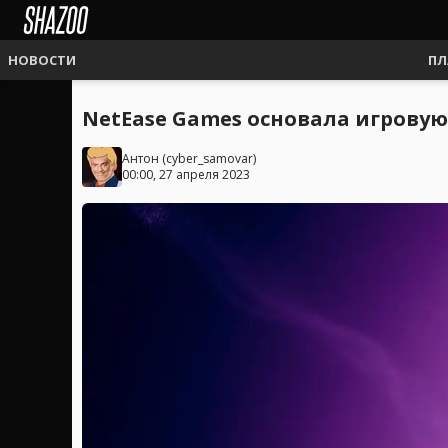
НОВОСТИ
ПЛ
NetEase Games основала игровую
Антон
(
cyber_samovar
)
00:00, 27 апреля 2023