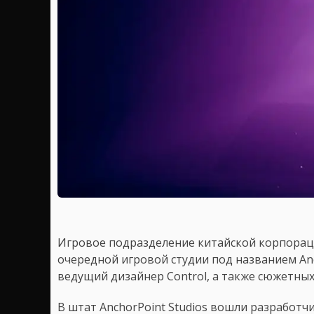
Игровое подразделение китайской корпорац
очередной игровой студии под названием An
ведущий дизайнер Control, а также сюжетных 
В штат AnchorPoint Studios вошли разработчи