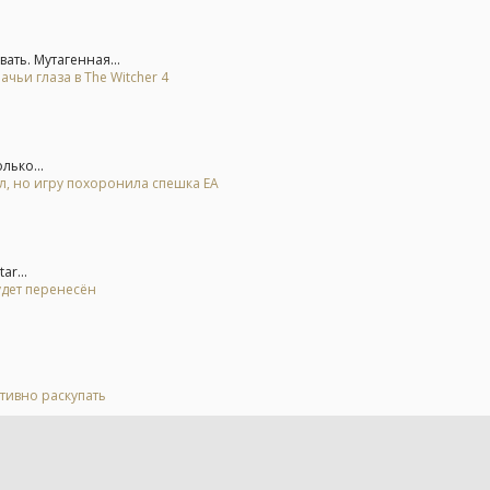
ть. Мутагенная...
ьи глаза в The Witcher 4
лько...
ал, но игру похоронила спешка EA
r...
удет перенесён
тивно раскупать