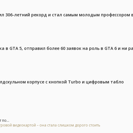
ил 306-летний рекорд и стал самым молодым профессором 
 в GTA 5, отправил более 60 заявок на роль в GTA 6 и ни р
олдскульном корпусе с кнопкой Turbo и цифровым табло
 по...
гровой видеокартой – она стала слишком дорого стоить