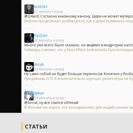
VLADSH
21 минуту назад
@Q4ard, Согласно книжному канону, Цири не может мутирова
Игроки продолжают разбираться, как у Цири появились кошач
RazZzor
32 минуты назад
Много уже всего было сказано, но видимо в индустрии насто
Геймеры считают, что у Mass Effect Andromeda был потенци
zecup
54 минуты назад
Ну само собой не будет больше переносов. Конечно у Rocksta
Предзаказы GTA 6 исключительно хороши, релиз игры не б
djikun
54 минуты назад
@Social, ну все слился обтекай
В Японии так жарко, что холодильники для людей начали ак
СТАТЬИ