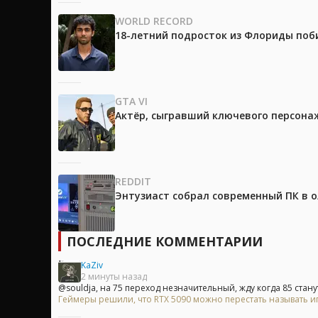
WORLD RECORD
18-летний подросток из Флориды поб
GTA VI
Актёр, сыгравший ключевого персонажа
REDDIT
Энтузиаст собрал современный ПК в 
ПОСЛЕДНИЕ КОММЕНТАРИИ
KaZiv
2 минуты назад
@souldja, на 75 переход незначительный, жду когда 85 станут
Геймеры решили, что RTX 5090 можно перестать называть и