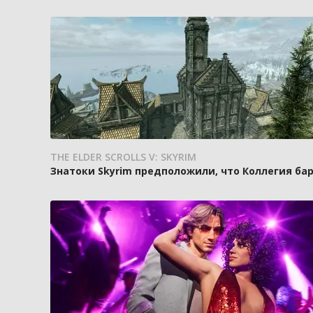
THE ELDER SCROLLS V: SKYRIM
Знатоки Skyrim предположили, что Коллегия ба