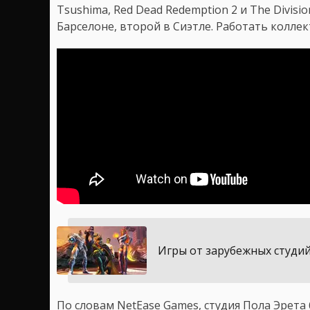
Tsushima, Red Dead Redemption 2 и The Divisi
Барселоне, второй в Сиэтле. Работать колле
Игры от зарубежных студий
По словам NetEase Games, студия Пола Эрет