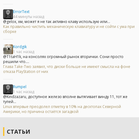
ErrorText
44 минуты назад
@gelox, хм, может я не так активно клаву использую или...
Как правильно чистить механическую клавиатуру и не сойти с ума при
сборке
Kordgik
1 час назад
@T1taH1k, на консолях огромный рынок вторички. Сони просто
решили что....
Глава Take-Two заявил, что диски больше не имеют смысла на фоне
отказа PlayStation от них
Rumpel
1 час назад
@Kindzazaru, доступное железо вполне вытягивает винду 11, тот же
тупей...
Linux впервые преодолел отметку в 10% на десктопах Северной
Америки, но причина остаётся загадкой
СТАТЬИ