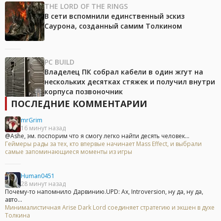
THE LORD OF THE RINGS
В сети вспомнили единственный эскиз
Саурона, созданный самим Толкином
PC BUILD
Владелец ПК собрал кабели в один жгут на
нескольких десятках стяжек и получил внутри
корпуса позвоночник
ПОСЛЕДНИЕ КОММЕНТАРИИ
mrGrim
16 минут назад
@Ashe, эм. поспорим что я смогу легко найти десять человек...
Геймеры рады за тех, кто впервые начинает Mass Effect, и выбрали
самые запоминающиеся моменты из игры
Human0451
28 минут назад
Почему-то напомнило Дарвинию.UPD: Ах, Introversion, ну да, ну да,
авто...
Минималистичная Arise Dark Lord соединяет стратегию и экшен в духе
Толкина