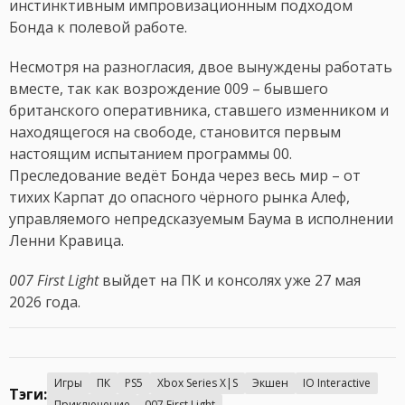
инстинктивным импровизационным подходом
Бонда к полевой работе.
Несмотря на разногласия, двое вынуждены работать
вместе, так как возрождение 009 – бывшего
британского оперативника, ставшего изменником и
находящегося на свободе, становится первым
настоящим испытанием программы 00.
Преследование ведёт Бонда через весь мир – от
тихих Карпат до опасного чёрного рынка Алеф,
управляемого непредсказуемым Баума в исполнении
Ленни Кравица.
007 First Light
выйдет на ПК и консолях уже 27 мая
2026 года.
Игры
ПК
PS5
Xbox Series X|S
Экшен
IO Interactive
Тэги:
Приключение
007 First Light