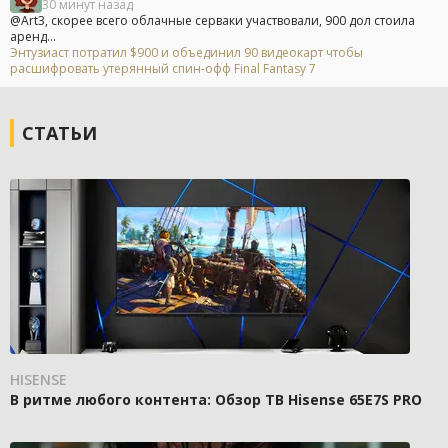
30 минут назад
@Art3, скорее всего облачные серваки участвовали, 900 дол стоила
аренд...
Энтузиаст потратил $900 и объединил 90 видеокарт чтобы
расшифровать утерянный спин-офф Final Fantasy 7
СТАТЬИ
HISENSE
В ритме любого контента: Обзор ТВ Hisense 65E7S PRO