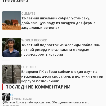
The Witcher 3
CLIMATE
13-летний школьник собрал установку,
добывающую воду из воздуха для ферм в
засушливых регионах
WORLD RECORD
18-летний подросток из Флориды побил 306-
летний рекорд и стал самым молодым
профессором в истории
PC BUILD
Владелец ПК собрал кабели в один жгут на
нескольких десятках стяжек и получил внутри
корпуса позвоночник
ПОСЛЕДНИЕ КОММЕНТАРИИ
fla
15 минут назад
@Bahron, Шиза у тебя процветает. Обесценил человека и его