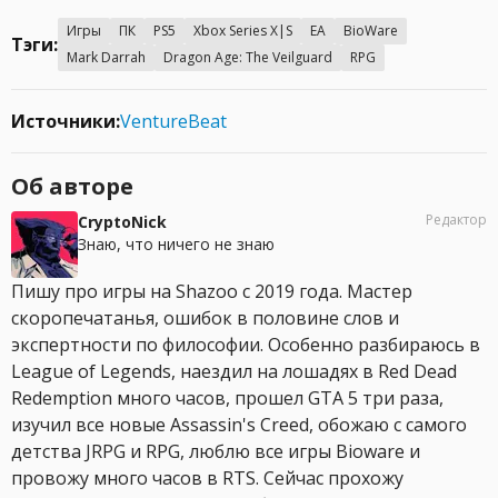
Игры
ПК
PS5
Xbox Series X|S
EA
BioWare
Тэги:
Mark Darrah
Dragon Age: The Veilguard
RPG
Источники:
VentureBeat
Об авторе
Редактор
CryptoNick
Знаю, что ничего не знаю
Пишу про игры на Shazoo с 2019 года. Мастер
скоропечатанья, ошибок в половине слов и
экспертности по философии. Особенно разбираюсь в
League of Legends, наездил на лошадях в Red Dead
Redemption много часов, прошел GTA 5 три раза,
изучил все новые Assassin's Creed, обожаю с самого
детства JRPG и RPG, люблю все игры Bioware и
провожу много часов в RTS. Сейчас прохожу