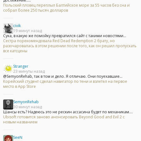
достижение.....
Польский пловец переплыл Балтийское море за 55 часов без сна и
собрал более 250 тысяч долларов
civik
19 минут назад
Сука, в какую же помойку превратился сайт с такими новостями...
Сестра порекомендовала Red Dead Redemption 2 брату, но
разочаровалась в этом решении после того, как он решил пропускать
все катсцены
Stranger
23 минуты назад
@SemyonRehab, так в том и дело. Я отличаю. Они поуехавшие...
Корейский студент сделал навигатор по тени и взлетел на первое
место в App Store
SemyonRehab
30 минут назад
Шансы есть? Надеюсь это не рескин ассасина будет по механикам....
Ubisoft готовится заново анонсировать Beyond Good and Evil 2 с
новым названием
SeeN