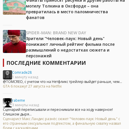
Фанаты приносят рисунки и другие работы на
могилу Толкина в Оксфорде – она
превратилась в место паломничества
фанатов
SPIDER-MAN: BRAND NEW DAY
Зрители "Человек-паук: Новый день"
понижают личный рейтинг фильма после
размышлений о недостатках сюжета и
персонажей
ПОСЛЕДНИЕ КОММЕНТАРИИ
Comrade28
1 минуту назад
@TOMCREO, с учетом что на Нетфликс трейлер выйдет раньше, чем...
GTA 6 покажут 27 августа на Netflix
rabeme
3 минуты назад
Сценарий переписывали и переснимали все на ходу наверное!
Слишком дыря...
Сценарист Макс Ландис разнёс сюжет "Человек-паук: Новый день" с
его странным сексуальным подтекстом, а финальную схватку назвал
боем с каскадёрами