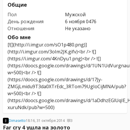
Общие
Пол
Мужской
День рождения
6 ноября 0476
Отношения
Не указано
Обо мне
[![](http://i.imgur.com/sO1p480.png)]
(http://i.imgur.com/3oIm2JK.gifv)<br /> ![]
(https://i.imgur.com/4KnDyu1.png)<br /> ![]
(https://doocs.google.com/drawings/d/1UN1UdVurgna
w=500)<br /> ![]
(https://doocs.google.com/drawings/d/17Jy-
ZMGjLmidu9T3da0XTrEdc_3RTom79UgIoCijMNA/pub?
w=500)<br /> ![]
(https://doocs.google.com/drawings/d/1aDdhzEGlUqIE_
xuruNdk/pub?w=500)
Dimasetto
18:16, 31 октября 2014
3
Far cry 4 ушла на золото