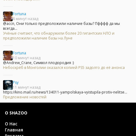
Fortuna
8 минут назад
@accn, Они только предположили наличие базы? Пфффф да мы
всегда...
Учёные считают, что обнаружили более 20 гигантских НЛО и
предположили наличие базы на Луне
Fortuna
10 минут назад
@Andrew_Crane, Символ плодородия :)
Небоскрёб в Монголии оказался копией PS5 задолго до её анонса
Psy
11 минут назад
https://kino.mail.ru/news/134011-yampolskaya-vyistupila-protiv-nelitse...
Предложение новостей
О SHAZOO
О Нас
Главная
Реклама