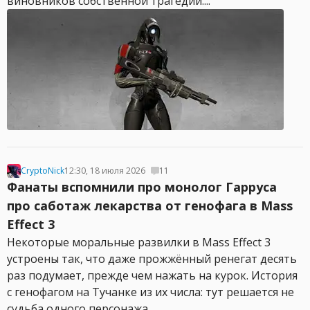
виновников собственной трагедии....
CryptoNick
12:30, 18 июля 2026
11
Фанаты вспомнили про монолог Гарруса
про саботаж лекарства от генофага в Mass
Effect 3
Некоторые моральные развилки в Mass Effect 3
устроены так, что даже прожжённый ренегат десять
раз подумает, прежде чем нажать на курок. История
с генофагом на Тучанке из их числа: тут решается не
судьба одного персонажа,...