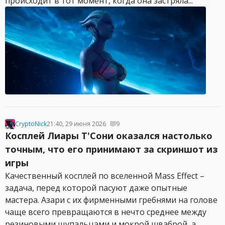
происходит в тот момент, когда она застряла...
CryptoNick
21:40, 29 июня 2026
9
Косплей Лиары T'Сони оказался настолько
точным, что его принимают за скриншот из
игры
Качественный косплей по вселенной Mass Effect –
задача, перед которой пасуют даже опытные
мастера. Азари с их фирменными гребнями на голове
чаще всего превращаются в нечто среднее между
резиновыми щупальцами и мокрой шваброй, а