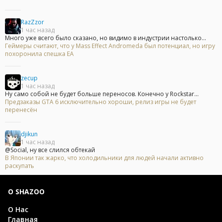
RazZzor
1 час назад
Много уже всего было сказано, но видимо в индустрии настолько...
Геймеры считают, что у Mass Effect Andromeda был потенциал, но игру
похоронила спешка EA
zecup
1 час назад
Ну само собой не будет больше переносов. Конечно у Rockstar...
Предзаказы GTA 6 исключительно хороши, релиз игры не будет
перенесён
djikun
1 час назад
@Social, ну все слился обтекай
В Японии так жарко, что холодильники для людей начали активно
раскупать
О SHAZOO
О Нас
Главная