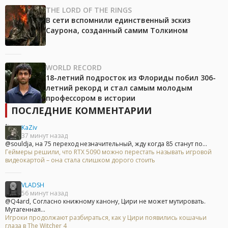
THE LORD OF THE RINGS
В сети вспомнили единственный эскиз
Саурона, созданный самим Толкином
WORLD RECORD
18-летний подросток из Флориды побил 306-
летний рекорд и стал самым молодым
профессором в истории
ПОСЛЕДНИЕ КОММЕНТАРИИ
KaZiv
37 минут назад
@souldja, на 75 переход незначительный, жду когда 85 станут по...
Геймеры решили, что RTX 5090 можно перестать называть игровой
видеокартой – она стала слишком дорого стоить
VLADSH
56 минут назад
@Q4ard, Согласно книжному канону, Цири не может мутировать.
Мутагенная...
Игроки продолжают разбираться, как у Цири появились кошачьи
глаза в The Witcher 4