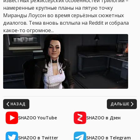
известных режиссёрских особенностей трилогии –
намеренные крупные планы на пятую точку
Миранды Лоусон во время серьёзных сюжетных
диалогов. Тема вновь всплыла на Reddit и собрала
какое-то огромное...
НАЗАД
ДАЛЬШЕ
SHAZOO YouTube
SHAZOO в Дзен
SHAZOO в Twitter
SHAZOO в Telegram