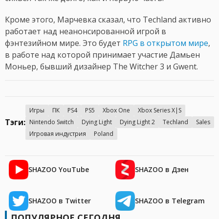
Кроме этого, Марчевка сказал, что Techland активно
работает над неанонсированной игрой в
фэнтезийном мире. Это будет
RPG в открытом мире
,
в работе над которой принимает участие Дамьен
Моньер, бывший дизайнер The Witcher 3 и Gwent.
Игры
ПК
PS4
PS5
Xbox One
Xbox Series X|S
Тэги:
Nintendo Switch
Dying Light
Dying Light 2
Techland
Sales
Игровая индустрия
Poland
SHAZOO YouTube
SHAZOO в Дзен
SHAZOO в Twitter
SHAZOO в Telegram
ПОПУЛЯРНОЕ СЕГОДНЯ