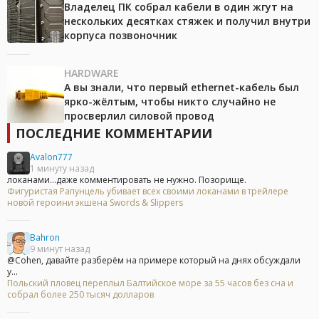
Владелец ПК собрал кабели в один жгут на
нескольких десятках стяжек и получил внутри
корпуса позвоночник
HARDWARE
А вы знали, что первый ethernet-кабель был
ярко-жёлтым, чтобы никто случайно не
просверлил силовой провод
ПОСЛЕДНИЕ КОММЕНТАРИИ
Avalon777
1 минуту назад
локанами...даже комментировать не нужно. Позорище.
Фигуристая Рапунцель убивает всех своими локанами в трейлере
новой героини экшена Swords & Slippers
Bahron
9 минут назад
@Cohen, давайте разберём на примере который на днях обсуждали
у...
Польский пловец переплыл Балтийское море за 55 часов без сна и
собрал более 250 тысяч долларов