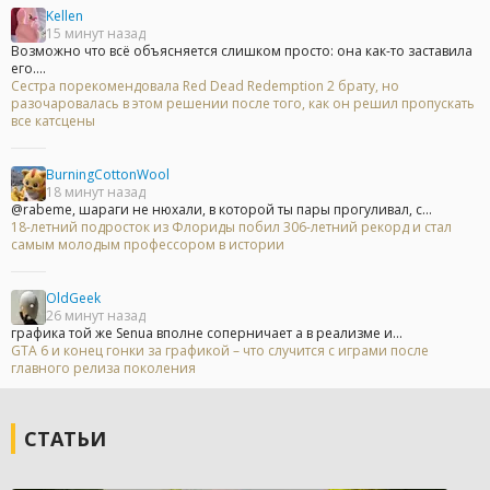
Kellen
15 минут назад
Возможно что всё объясняется слишком просто: она как-то заставила
его....
Сестра порекомендовала Red Dead Redemption 2 брату, но
разочаровалась в этом решении после того, как он решил пропускать
все катсцены
BurningCottonWool
18 минут назад
@rabeme, шараги не нюхали, в которой ты пары прогуливал, с...
18-летний подросток из Флориды побил 306-летний рекорд и стал
самым молодым профессором в истории
OldGeek
26 минут назад
графика той же Senua вполне соперничает а в реализме и...
GTA 6 и конец гонки за графикой – что случится с играми после
главного релиза поколения
СТАТЬИ