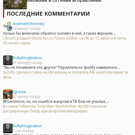
биомами и сотнями исправлений
ПОСЛЕДНИЕ КОММЕНТАРИИ
AndrewVishnevsky
16 минут назад
Лучше бы включили обратно онлайн в ней, а также вернули...
Ubisoft раздаёт Ghost Recon Future Soldier на ПК до 13 августа в честь
25-летия серии
BulkyImagination
41 минуту назад
"Вы не понимаете это другое" Параллельно Spotify намеренно...
Spotify сделала ставку на ИИ-музыку и потеряла 8% капитализации за
день
Egrassa
47 минут назад
@Gammicus, ок, он ошибся жанром) в ТВ бои не унылые,...
В новом геймплее Total War: Warhammer 40,000 показали
расширенную битву орков против Империума
BulkyImagination
1 час назад