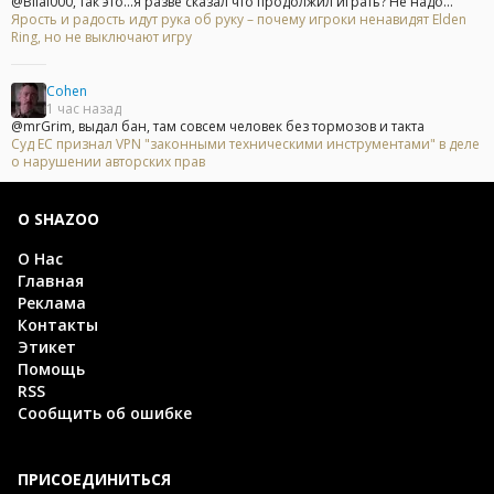
@Bilal000, так это...я разве сказал что продолжил играть? Не надо...
Ярость и радость идут рука об руку – почему игроки ненавидят Elden
Ring, но не выключают игру
Cohen
1 час назад
@mrGrim, выдал бан, там совсем человек без тормозов и такта
Суд ЕС признал VPN "законными техническими инструментами" в деле
о нарушении авторских прав
О SHAZOO
О Нас
Главная
Реклама
Контакты
Этикет
Помощь
RSS
Сообщить об ошибке
ПРИСОЕДИНИТЬСЯ