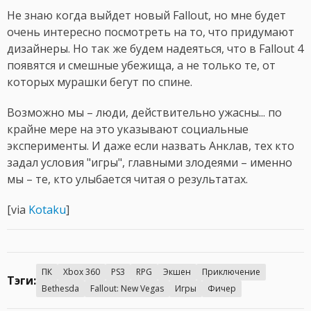
Не знаю когда выйдет новый Fallout, но мне будет
очень интересно посмотреть на то, что придумают
дизайнеры. Но так же будем надеяться, что в Fallout 4
появятся и смешные убежища, а не только те, от
которых мурашки бегут по спине.
Возможно мы – люди, действительно ужасны... по
крайне мере на это указывают социальные
эксперименты. И даже если назвать Анклав, тех кто
задал условия "игры", главными злодеями – именно
мы – те, кто улыбается читая о результатах.
[via
Kotaku
]
ПК
Xbox 360
PS3
RPG
Экшен
Приключение
Тэги:
Bethesda
Fallout: New Vegas
Игры
Фичер