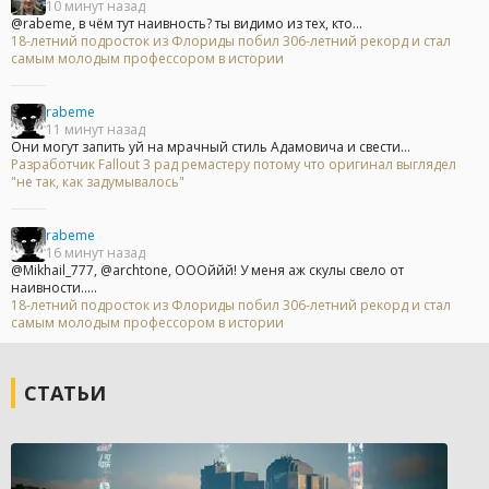
10 минут назад
@rabeme, в чём тут наивность? ты видимо из тех, кто...
18-летний подросток из Флориды побил 306-летний рекорд и стал
самым молодым профессором в истории
rabeme
11 минут назад
Они могут запить уй на мрачный стиль Адамовича и свести...
Разработчик Fallout 3 рад ремастеру потому что оригинал выглядел
"не так, как задумывалось"
rabeme
16 минут назад
@Mikhail_777, @archtone, ОООййй! У меня аж скулы свело от
наивности.....
18-летний подросток из Флориды побил 306-летний рекорд и стал
самым молодым профессором в истории
СТАТЬИ