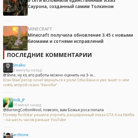
В сети вспомнили единственный эскиз
Саурона, созданный самим Толкином
MINECRAFT
Minecraft получила обновление 3.45 с новыми
биомами и сотнями исправлений
ПОСЛЕДНИЕ КОММЕНТАРИИ
Smalko
3 минуты назад
@Shine, ну хз, его работы можно оценить на 3- и...
Юэн МакГрегор хочет вернуться к роли Оби-Вана и уже знает о чём
снять второй сезон "Кеноби"
Volk_JP
10 минут назад
@BurningCottonWool, повезло, вам Божья роса попала
Почему Rockstar решила устроить расширенный показ GTA 6 на Netflix
– на шесть часов раньше YouTube
archtone