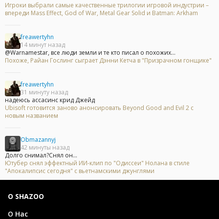
Игроки выбрали самые качественные трилогии игровой индустрии –
впереди Mass Effect, God of War, Metal Gear Solid и Batman: Arkham
freawertyhn
14 минут назад
@Warnamestar, все люди земли и те кто писал о похожих...
Похоже, Райан Гослинг сыграет Дэнни Кетча в "Призрачном гонщике"
freawertyhn
31 минуту назад
надеюсь ассасинс крид Джейд
Ubisoft готовится заново анонсировать Beyond Good and Evil 2 с
новым названием
Obmazannyj
42 минуты назад
Долго снимал?Снял он...
Ютубер снял эффектный ИИ-клип по "Одиссеи" Нолана в стиле
"Апокалипсис сегодня" с вьетнамскими джунглями
О SHAZOO
О Нас