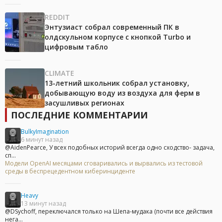
REDDIT
Энтузиаст собрал современный ПК в
олдскульном корпусе с кнопкой Turbo и
цифровым табло
CLIMATE
13-летний школьник собрал установку,
добывающую воду из воздуха для ферм в
засушливых регионах
ПОСЛЕДНИЕ КОММЕНТАРИИ
BulkyImagination
6 минут назад
@AidenPearce, У всех подобных историй всегда одно сходство- задача,
сп...
Модели OpenAI месяцами сговаривались и вырвались из тестовой
среды в беспрецедентном киберинциденте
Heavy
13 минут назад
@DSychoff, переключался только на Шепа-мудака (почти все действия
нега...