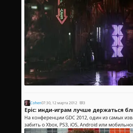
Cohen
07:30, 12 марта 2012
3
Epic: инди-играм лучше держаться бл
На конференции GDC 2012, один из самых изв
забить о Xbox, PS3, iOS, Android или мобильн