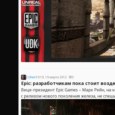
Cohen
19:19, 19 марта 2012
3
Epic: разработчикам пока стоит возде
Вице-президент Epic Games – Марк Рейн, на
с релизом нового поколения железа, не спеш