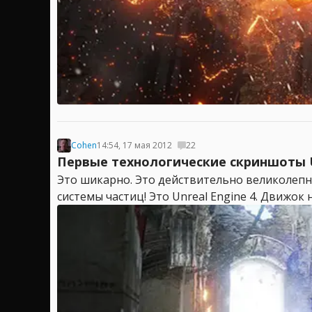
Cohen
14:54, 17 мая 2012
22
Первые технологические скриншоты U
Это шикарно. Это действительно великолепно
системы частиц! Это Unreal Engine 4. Движок