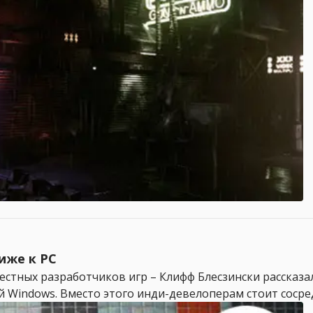
иже к PC
естных разработчиков игр – Клифф Блесзински рассказа
ой Windows. Вместо этого инди-девелоперам стоит сосред