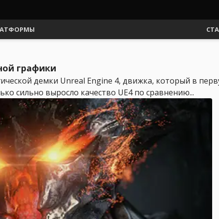
АТФОРМЫ
СТ
нной графики
ческой демки Unreal Engine 4, движка, который в пер
лько сильно выросло качество UE4 по сравнению...