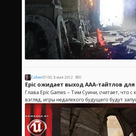
Cohen
07:00, 8 мая 2012
0
Epic ожидает выход AAA-тайтлов для
Глава Epic Games – Тим Суини, считает, что 
взгляд, игры недалекого будущего будут запус