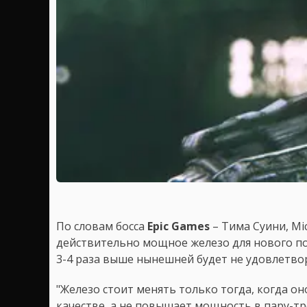
По словам босса
Epic Games
– Тима Суини, Mi
действительно мощное железо для нового по
3-4 раза выше нынешней будет не удовлетво
"Железо стоит менять только тогда, когда о
качестве, а не повышает мощность в пару-т