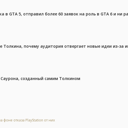
 в GTA 5, отправил более 60 заявок на роль в GTA 6 и ни р
ре Толкина, почему аудитория отвергает новые идеи из-за 
з Саурона, созданный самим Толкином
 фоне отказа PlayStation от них