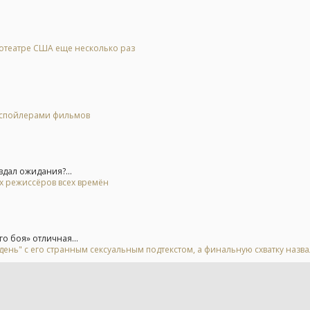
нотеатре США еще несколько раз
о спойлерами фильмов
вдал ожидания?...
ых режиссёров всех времён
о боя» отличная...
день" с его странным сексуальным подтекстом, а финальную схватку назв