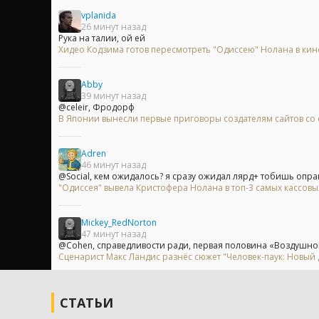
vplanida
26 минут назад
Рука на талии, ой ей
Хидео Кодзима готов пересмотреть "Одиссею" Нолана в ки
Abby
39 минут назад
@celeir, Фродорф
В Японии вынесли первые приговоры создателям сайтов с
Adren
46 минут назад
@Social, кем ожидалось? я сразу ожидал лярд+ тобишь опра
"Одиссея" вывела Кристофера Нолана в топ-3 самых кассов
Mickey_RedNorton
47 минут назад
@Cohen, справедливости ради, первая половина «Воздушног
Сценарист Макс Ландис разнёс сюжет "Человек-паук: Новый 
СТАТЬИ