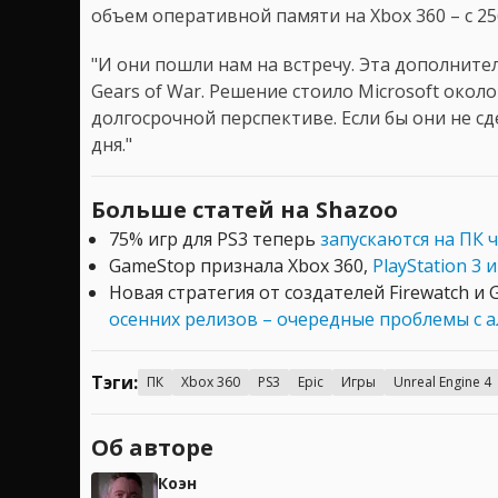
объем оперативной памяти на Xbox 360 – с 25
"И они пошли нам на встречу. Эта дополнит
Gears of War. Решение стоило Microsoft окол
долгосрочной перспективе. Если бы они не сд
дня."
Больше статей на Shazoo
75% игр для PS3 теперь
запускаются на ПК 
GameStop признала Xbox 360,
PlayStation 3 
Новая стратегия от создателей Firewatch и
осенних релизов – очередные проблемы с 
Тэги:
ПК
Xbox 360
PS3
Epic
Игры
Unreal Engine 4
Об авторе
Коэн