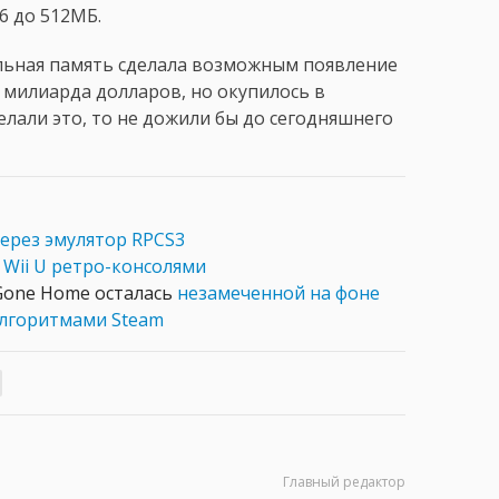
6 до 512МБ.
ельная память сделала возможным появление
о милиарда долларов, но окупилось в
елали это, то не дожили бы до сегодняшнего
через эмулятор RPCS3
и Wii U ретро-консолями
 Gone Home осталась
незамеченной на фоне
алгоритмами Steam
Главный редактор