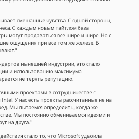
ывает смешанные чувства. С одной стороны,
неса. С каждым новым тайтлом база
игры могут продаваться все шире и шире. Но с
шие ощущения при все том же железе. В
ывают."
тандартов нынешней индустрии, это стало
ции и использованию максимума
арается не терять репутацию.
рочными проектами в сотрудничестве с
Intel. У нас есть проекты рассчитанные не на
еред. Мы пытаемся определить, когда же
естве. Мы постоянно обмениваемся идеями и
г на друга."
ействия стало то, что Microsoft удвоила