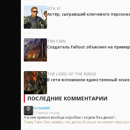
GTA VI
Актёр, сыгравший ключевого персонажа
TIM CAIN
Создатель Fallout объяснил на приме
THE LORD OF THE RINGS
В сети вспомнили единственный эски
ПОСЛЕДНИЕ КОММЕНТАРИИ
VortexMW
13 минут назад
А в чем прикол вообще коробки с кодом без диска?...
Глава Take-Two заявил, что диски больше не имеют смысла на