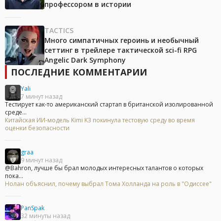
профессором в истории
TACTICS
Много симпатичных героинь и необычный
сеттинг в трейлере тактической sci-fi RPG
Angelic Dark Symphony
ПОСЛЕДНИЕ КОММЕНТАРИИ
Yali
7 минут назад
Тестирует как-то американский стартап в британской изолированной
среде...
Китайская ИИ-модель Kimi K3 покинула тестовую среду во время
оценки безопасности
graa
9 минут назад
@Bahron, лучше бы брал молодых интересных талантов о которых
пока...
Нолан объяснил, почему выбрал Тома Холланда на роль в "Одиссее"
PanSpak
32 минуты назад