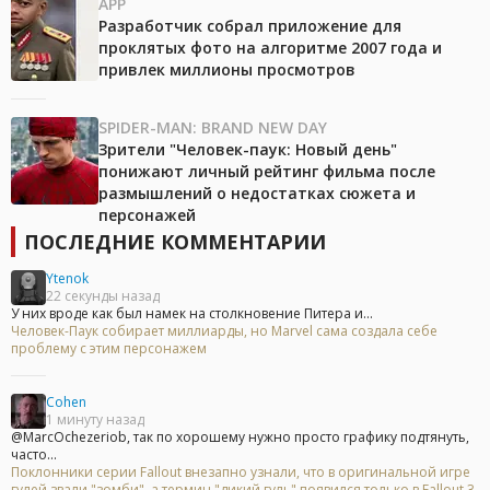
APP
Разработчик собрал приложение для
проклятых фото на алгоритме 2007 года и
привлек миллионы просмотров
SPIDER-MAN: BRAND NEW DAY
Зрители "Человек-паук: Новый день"
понижают личный рейтинг фильма после
размышлений о недостатках сюжета и
персонажей
ПОСЛЕДНИЕ КОММЕНТАРИИ
Ytenok
22 секунды назад
У них вроде как был намек на столкновение Питера и...
Человек-Паук собирает миллиарды, но Marvel сама создала себе
проблему с этим персонажем
Cohen
1 минуту назад
@MarcOchezeriob, так по хорошему нужно просто графику подтянуть,
часто...
Поклонники серии Fallout внезапно узнали, что в оригинальной игре
гулей звали "зомби", а термин "дикий гуль" появился только в Fallout 3