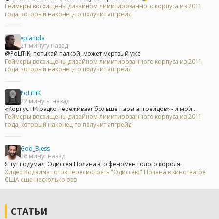
Геймеры восхищены дизайном лимитированного корпуса из 2011
года, который наконец-то получит апгрейд
vplanida
21 минуту назад
@PoLiTiK, потыкай палкой, может мертвый уже
Геймеры восхищены дизайном лимитированного корпуса из 2011
года, который наконец-то получит апгрейд
PoLiTiK
22 минуты назад
«Корпус ПК редко переживает больше пары апгрейдов» - и мой...
Геймеры восхищены дизайном лимитированного корпуса из 2011
года, который наконец-то получит апгрейд
God_Bless
36 минут назад
Я тут подумал, Одиссея Нолана это феномен голого короля.
Хидео Кодзима готов пересмотреть "Одиссею" Нолана в кинотеатре
США еще несколько раз
СТАТЬИ