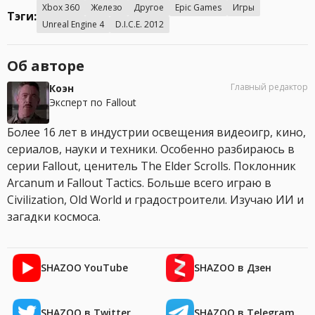
Xbox 360
Железо
Другое
Epic Games
Игры
Тэги:
Unreal Engine 4
D.I.C.E. 2012
Об авторе
Главный редактор
Коэн
Эксперт по Fallout
Более 16 лет в индустрии освещения видеоигр, кино,
сериалов, науки и техники. Особенно разбираюсь в
серии Fallout, ценитель The Elder Scrolls. Поклонник
Arcanum и Fallout Tactics. Больше всего играю в
Civilization, Old World и градостроители. Изучаю ИИ и
загадки космоса.
SHAZOO YouTube
SHAZOO в Дзен
SHAZOO в Twitter
SHAZOO в Telegram