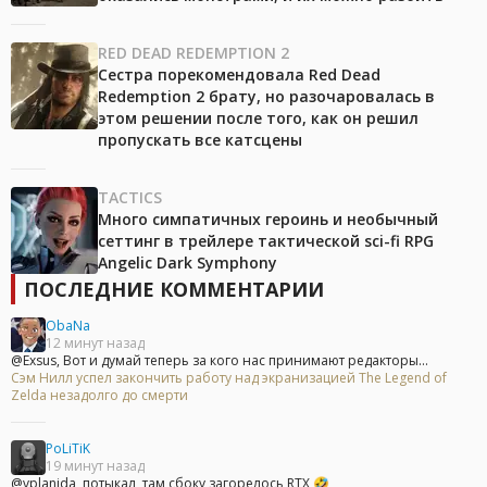
RED DEAD REDEMPTION 2
Сестра порекомендовала Red Dead
Redemption 2 брату, но разочаровалась в
этом решении после того, как он решил
пропускать все катсцены
TACTICS
Много симпатичных героинь и необычный
сеттинг в трейлере тактической sci-fi RPG
Angelic Dark Symphony
ПОСЛЕДНИЕ КОММЕНТАРИИ
ObaNa
12 минут назад
@Exsus, Вот и думай теперь за кого нас принимают редакторы...
Сэм Нилл успел закончить работу над экранизацией The Legend of
Zelda незадолго до смерти
PoLiTiK
19 минут назад
@vplanida, потыкал, там сбоку загорелось RTX 🤣