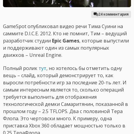
24 комментария
GameSpot опубликовал видео речи Тима Суини на
саммите D.I.C.E. 2012. Кто не помнит, Тим – ведущий
разработчик студии
Epic Games
, которые выпустили
и поддерживают один из самых популярных
движков – Unreal Engine.
Полный ролик
тут
, но хотелось бы отметить одну
вещь – слайд, который демонстрирует то, как
выросли потребности игр за последние 20-ть лет. И
самым интересным является то, сколько операций
требуется выполнить для отображения
технологической демки Самаритянин, показанной в
прошлом году – 2.5 TFLOPS. Два с половиной Тера
Флопа. Это чертовски много. К примеру, одна
приставка Xbox 360 обладает мощностью только в
0.25 ТераФлопа.