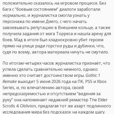
положительно сказалось на игровом процессе. Без
бага с "боевым состоянием" диалоги заработали
нормально, и журналистка смогла узнать у
персонажа по имени Диего, с чего начать
завоевывать репутацию в Внешнем кольце, а также
получила задания от мага Торреса и нашла арену для
боев. Мад в итоге был хладнокровно убит героем
прямо на улице ради горстки руды и дубинки, что,
судя по всему, автора материала ничуть не смутило.
По итогам четырех часов журналистка признаёт, что
успела сделать сравнительно немного, однако
именно это считает достоинством игры.
Gothic 1
Remake
выходит 5 июня 2026 года на ПК, PS5 и Xbox
Series, и, по впечатлению автора, своей
непредсказуемостью и отсутствием "ведения за
руку" она напоминает недавний ремастер The Elder
Scrolls 4: Oblivion, предлагая тот же азарт подлинного
исследования мира без подсказок на каждом шагу.