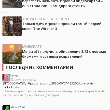
перестать называть игровой видеокартой –
она стала слишком дорого стоить
THE WITCHER 3: WILD HUNT
Только 5,6% игроков прошли самый редкий
квест The Witcher 3
MINECRAFT
Minecraft получила обновление 3.45 с новыми
биомами и сотнями исправлений
ПОСЛЕДНИЕ КОММЕНТАРИИ
Kellen
32 секунды назад
@POCCOMAXEP, https://shazoo.ru/2026/06/07/185200/koreiskaia-
molodiozh-...
В Японии арестовали фанатку аниме за отмену заказов мерча Naruto
и One Piece на 2,7 миллиона долларов
alexx92rus