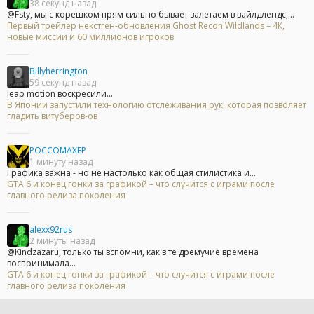
38 секунд назад
@Fsty, мы с корешком прям сильно бывает залетаем в вайлдлендс,...
Первый трейлер некстген-обновления Ghost Recon Wildlands – 4К,
новые миссии и 60 миллионов игроков
Billyherrington
59 секунд назад
leap motion воскресили...
В Японии запустили технологию отслеживания рук, которая позволяет
гладить витуберов-ов
POCCOMAXEP
1 минуту назад
Графика важна - но не настолько как общая стилистика и...
GTA 6 и конец гонки за графикой – что случится с играми после
главного релиза поколения
alexx92rus
2 минуты назад
@Kindzazaru, только ты вспомни, как в те дремучие времена
воспринимала...
GTA 6 и конец гонки за графикой – что случится с играми после
главного релиза поколения