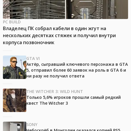
PC BUILD
Владелец ПК собрал кабели в один жгут на
нескольких десятках стяжек и получил внутри
корпуса позвоночник
GTA VI
Актёр, сыгравший ключевого персонажа в GTA
5, отправил более 60 заявок на роль в GTA 6 и
ни разу не получил ответа
THE WITCHER 3: WILD HUNT
Только 5,6% игроков прошли самый редкий
квест The Witcher 3
SONY
Небоскрёб в Монголии оказался копией PS5