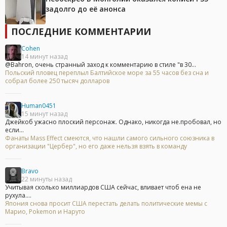
задолго до её анонса
ПОСЛЕДНИЕ КОММЕНТАРИИ
Cohen
14 минут назад
@Bahron, очень странный заход к комментарию в стиле "в 30...
Польский пловец переплыл Балтийское море за 55 часов без сна и
собрал более 250 тысяч долларов
Human0451
15 минут назад
Джейкоб ужасно плоский персонаж. Однако, никогда не.пробовал, но
если...
Фанаты Mass Effect смеются, что нашли самого сильного союзника в
организации "Цербер", но его даже нельзя взять в команду
Bravo
22 минуты назад
Учитывая сколько миллиардов США сейчас, вливает чтоб ена не
рухула....
Япония снова просит США перестать делать политические мемы с
Марио, Pokemon и Наруто