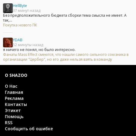
HellByte
37 минут назад
Без предположительного бюджета сборки тема смысла не имеет. А
так,...
Покупка нового ПК
YDAB
52 минуты назад
я ничего не понял, но было интересно.
Фанаты Mass Effect смеются, что нашли самого сильного союзника в
организации "Цербер", но его даже нельзя взять в команду
О SHAZOO
О Нас
Главная
Реклама
Контакты
Этикет
Помощь
RSS
Сообщить об ошибке