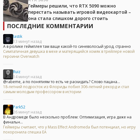
Геймеры решили, что RTX 5090 можно
перестать называть игровой видеокартой –
она стала слишком дорого стоить
ПОСЛЕДНИЕ КОММЕНТАРИИ
lastik
13 минут назад
А в ролике геймплея там ваще какой-то синеволосый урод, странно
Симпатичная девушка в мехе и матерящийся хомяк в трейлере новой
героини Overwatch
Ruiz
14 минут назад
@rabeme, а по понятиям то есть че раскидать? Слово пацана...
18-летний подросток из Флориды побил 306-летний рекорд и стал
самым молодым профессором в истории
Park52
26 минут назад
В Андромеде было несколько проблем: Оптимизация, игра даже на
финальн...
Геймеры считают, что у Mass Effect Andromeda был потенциал, но игру
похоронила спешка EA