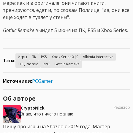
мере: как и в оригинале, они читают книги,
тренируются, едят и, по словам Поллице, "да, они все
еще ходят в туалет у стены".
Gothic Remake
выйдет 5 июня на ПК, PS5 и Xbox Series.
Игры
ПК
PS5
Xbox Series X|S
Alkimia Interactive
Тэги:
THQ Nordic
RPG
Gothic Remake
Источники:
PCGamer
Об авторе
Редактор
CryptoNick
Знаю, что ничего не знаю
Пишу про игры на Shazoo с 2019 года. Мастер