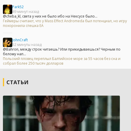
Park52
49 минут назад
@cheba_kl, света у них не было ибо на Нексусе было...
Геймеры считают, что у Mass Effect Andromeda был потенциал, но игру
похоронила спешка EA
JohnCraft
52 минуты назад
@Bahron, между строк читаешь? Или прикидываешься? Черным по
белому нап...
Польский пловец переплыл Балтийское море за 55 часов без сна и
собрал более 250 тысяч долларов
СТАТЬИ