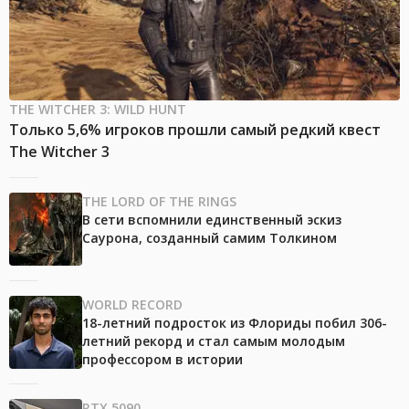
THE WITCHER 3: WILD HUNT
Только 5,6% игроков прошли самый редкий квест
The Witcher 3
THE LORD OF THE RINGS
В сети вспомнили единственный эскиз
Саурона, созданный самим Толкином
WORLD RECORD
18-летний подросток из Флориды побил 306-
летний рекорд и стал самым молодым
профессором в истории
RTX 5090