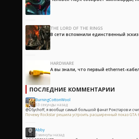
THE LORD OF THE RINGS
В сети вспомнили единственный эски
HARDWARE
А вы знали, что первый ethernet-каб
ПОСЛЕДНИЕ КОММЕНТАРИИ
BurningCottonWool
53 секунды назад
@DSychoff, я вообще самый большой фанат Рокстаров и счита
Почему Rockstar решила устроить расширенный показ GTA 6 
Abby
3 минуты назад