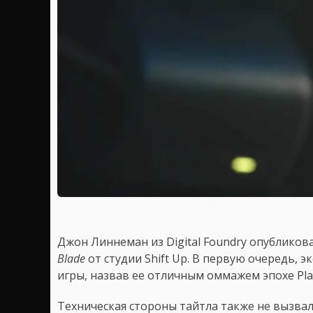
Джон Линнеман из Digital Foundry опубликов
Blade
от студии Shift Up. В первую очередь, 
игры, назвав ее отличным оммажем эпохе Play
Техническая стороны тайтла также не вызвал