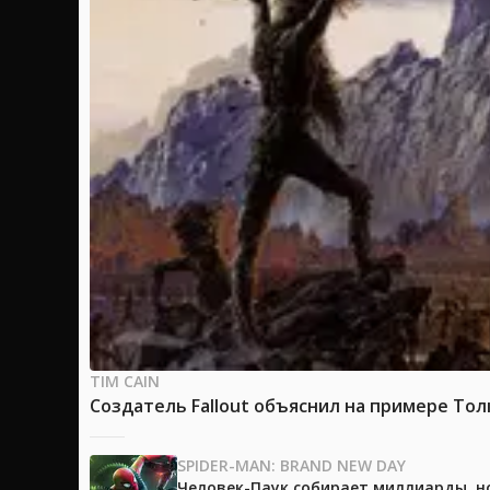
TIM CAIN
Создатель Fallout объяснил на примере Тол
SPIDER-MAN: BRAND NEW DAY
Человек-Паук собирает миллиарды, но