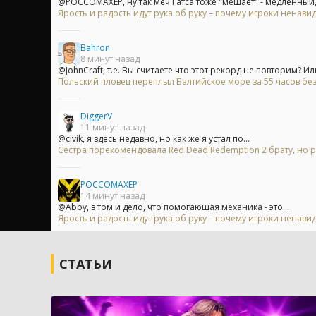
@POCCOMAXEP, ну так меч Гатса тоже "мешает" - медленный, 
Ярость и радость идут рука об руку – почему игроки ненавид
Bahron
8 минут назад
@JohnCraft, т.е. Вы считаете что этот рекорд не повторим? Или
Польский пловец переплыл Балтийское море за 55 часов без
DiggerV
11 минут назад
@civik, я здесь недавно, но как же я устал по...
Сестра порекомендовала Red Dead Redemption 2 брату, но р
POCCOMAXEP
14 минут назад
@Abby, в том и дело, что помогающая механика - это...
Ярость и радость идут рука об руку – почему игроки ненавид
СТАТЬИ