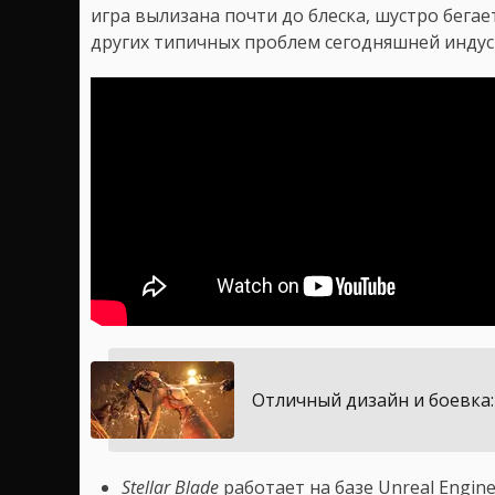
игра вылизана почти до блеска, шустро бегает
других типичных проблем сегодняшней индус
Отличный дизайн и боевка: 
Stellar Blade
работает на базе Unreal Engin