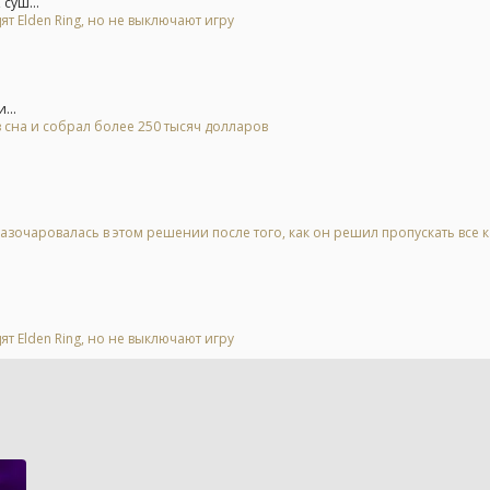
суш...
ят Elden Ring, но не выключают игру
...
 сна и собрал более 250 тысяч долларов
азочаровалась в этом решении после того, как он решил пропускать все 
ят Elden Ring, но не выключают игру