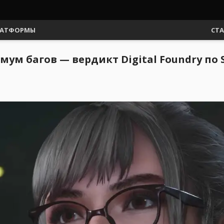
АТФОРМЫ
СТ
 багов — вердикт Digital Foundry по St