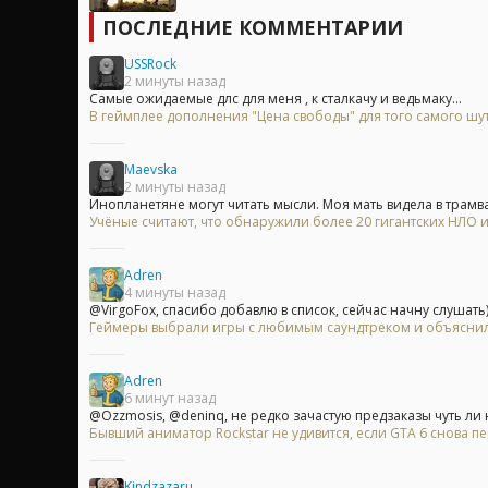
ПОСЛЕДНИЕ КОММЕНТАРИИ
USSRock
2 минуты назад
Самые ожидаемые длс для меня , к сталкачу и ведьмаку...
В геймплее дополнения "Цена свободы" для того самого шу
Maevska
2 минуты назад
Инопланетяне могут читать мысли. Моя мать видела в трамва
Учёные считают, что обнаружили более 20 гигантских НЛО
Adren
4 минуты назад
@VirgoFox, спасибо добавлю в список, сейчас начну слушать
Геймеры выбрали игры с любимым саундтреком и объяснили
Adren
6 минут назад
@Ozzmosis, @deninq, не редко зачастую предзаказы чуть ли не
Бывший аниматор Rockstar не удивится, если GTA 6 снова п
Kindzazaru