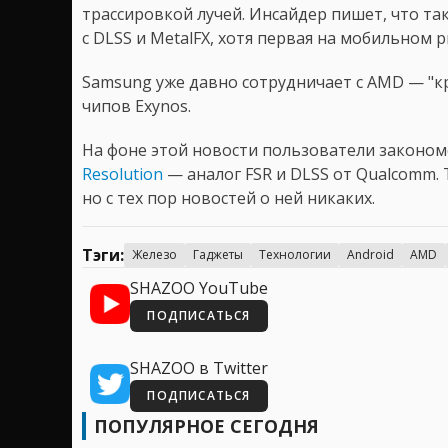
трассировкой лучей. Инсайдер пишет, что т
с DLSS и MetalFX, хотя первая на мобильном 
Samsung уже давно сотрудничает с AMD — "к
чипов Exynos.
На фоне этой новости пользователи законо
Resolution
— аналог FSR и DLSS от Qualcomm. 
но с тех пор новостей о ней никаких.
Тэги:
Железо
Гаджеты
Технологии
Android
AMD
SHAZOO YouTube
ПОДПИСАТЬСЯ
SHAZOO в Twitter
ПОДПИСАТЬСЯ
ПОПУЛЯРНОЕ СЕГОДНЯ