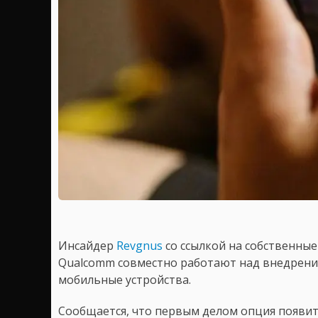
Инсайдер
Revgnus
со ссылкой на собственные
Qualcomm совместно работают над внедрение
мобильные устройства.
Сообщается, что первым делом опция появитс