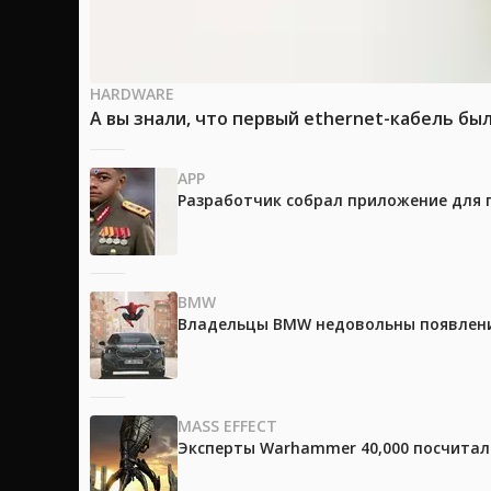
HARDWARE
А вы знали, что первый ethernet-кабель бы
APP
Разработчик собрал приложение для 
BMW
Владельцы BMW недовольны появление
MASS EFFECT
Эксперты Warhammer 40,000 посчитали