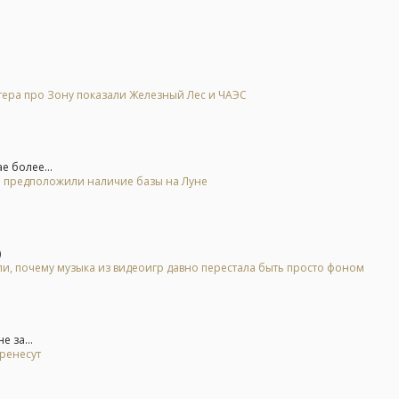
тера про Зону показали Железный Лес и ЧАЭС
е более...
 и предположили наличие базы на Луне
)
, почему музыка из видеоигр давно перестала быть просто фоном
 за...
еренесут