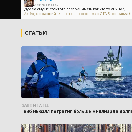
8 минут назад
Думаю ему не стоит это воспринимать как что то личное,...
Актёр, сыгравший ключевого персонажа в GTA 5, отправил бо
СТАТЬИ
GABE NEWELL
Гейб Ньюэлл потратил больше миллиарда доллар