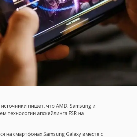
 источники пишет, что AMD, Samsung и
м технологии апскейлинга FSR на
я на смартфонах Samsung Galaxy вместе с