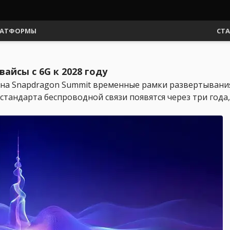
АТФОРМЫ
СТ
йсы с 6G к 2028 году
на Snapdragon Summit временные рамки развертывания 
тандарта беспроводной связи появятся через три года