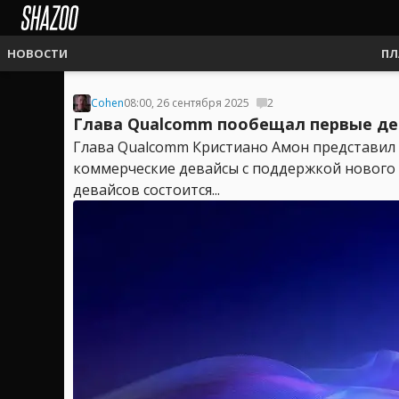
НОВОСТИ
ПЛ
Cohen
08:00, 26 сентября 2025
2
Глава Qualcomm пообещал первые дева
Глава Qualcomm Кристиано Амон представил 
коммерческие девайсы с поддержкой нового с
девайсов состоится...