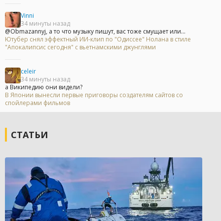
Vinni
34 минуты назад
@Obmazannyj, а то что музыку пишут, вас тоже смущает или...
Ютубер снял эффектный ИИ-клип по "Одиссее" Нолана в стиле
"Апокалипсис сегодня" с вьетнамскими джунглями
celeir
34 минуты назад
а Википедию они видели?
В Японии вынесли первые приговоры создателям сайтов со
спойлерами фильмов
СТАТЬИ