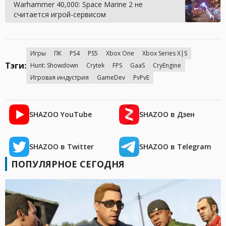
Warhammer 40,000: Space Marine 2 не
считается игрой-сервисом
Игры
ПК
PS4
PS5
Xbox One
Xbox Series X|S
Тэги:
Hunt: Showdown
Crytek
FPS
GaaS
CryEngine
Игровая индустрия
GameDev
PvPvE
SHAZOO YouTube
SHAZOO в Дзен
SHAZOO в Twitter
SHAZOO в Telegram
ПОПУЛЯРНОЕ СЕГОДНЯ