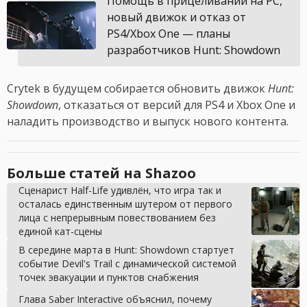
Помощь в прицеливании на PC,
новый движок и отказ от
PS4/Xbox One — планы
разработчиков Hunt: Showdown
Crytek в будущем собирается обновить движок
Hunt:
Showdown
, отказаться от версий для PS4 и Xbox One и
наладить производство и выпуск нового контента.
Больше статей на Shazoo
Сценарист Half-Life удивлён, что игра так и
осталась единственным шутером от первого
лица с непрерывным повествованием без
единой кат-сцены
В середине марта в Hunt: Showdown стартует
событие Devil's Trail с динамической системой
точек эвакуации и пунктов снабжения
Глава Saber Interactive объяснил, почему