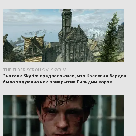
THE ELDER SCROLLS V: SKYRIM
Знатоки Skyrim предположили, что Коллегия бардов
была задумана как прикрытие Гильдии воров