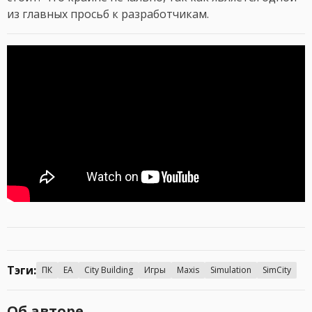
из главных просьб к разработчикам.
Тэги:
ПК
EA
City Building
Игры
Maxis
Simulation
SimCity
Об авторе