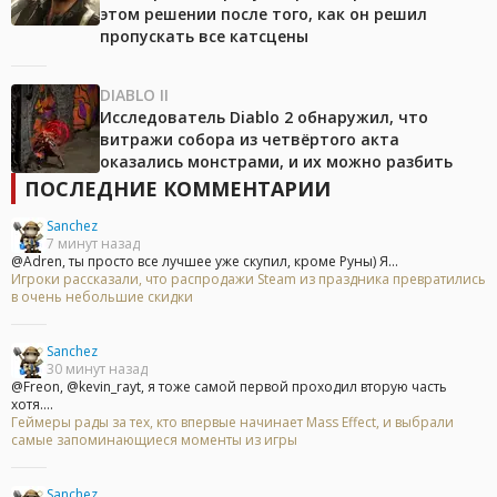
этом решении после того, как он решил
пропускать все катсцены
DIABLO II
Исследователь Diablo 2 обнаружил, что
витражи собора из четвёртого акта
оказались монстрами, и их можно разбить
ПОСЛЕДНИЕ КОММЕНТАРИИ
Sanchez
7 минут назад
@Adren, ты просто все лучшее уже скупил, кроме Руны) Я...
Игроки рассказали, что распродажи Steam из праздника превратились
в очень небольшие скидки
Sanchez
30 минут назад
@Freon, @kevin_rayt, я тоже самой первой проходил вторую часть
хотя....
Геймеры рады за тех, кто впервые начинает Mass Effect, и выбрали
самые запоминающиеся моменты из игры
Sanchez