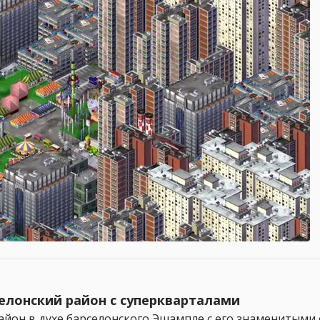
рселонский район с суперкварталами
ал район в духе барселонского Эшампле с его знаменитыми