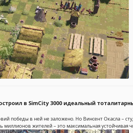
остроил в SimCity 3000 идеальный тоталитарн
овий победы в ней не заложено. Но Винсент Окасла – ст
ь миллионов жителей – это максимальная устойчивая чис