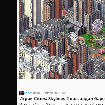
Cohen
18:40, 13 июля 2026
0
Игрок Cities: Skylines 2 воссоздал ба
Игрок в Cities: Skylines II по кусочкам собр