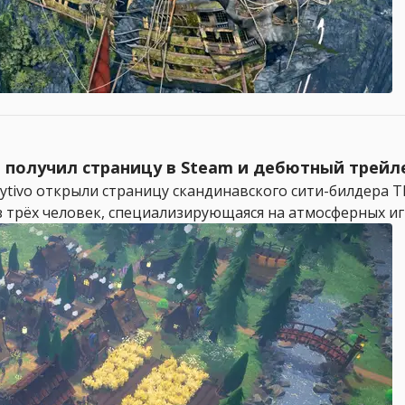
 получил страницу в Steam и дебютный трейл
Crytivo открыли страницу скандинавского сити-билдера 
 трёх человек, специализирующаяся на атмосферных игр