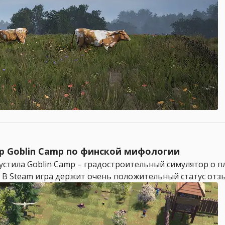
 Goblin Camp по финской мифологии
устила Goblin Camp – градостроительный симулятор о 
 В Steam игра держит очень положительный статус отзыв