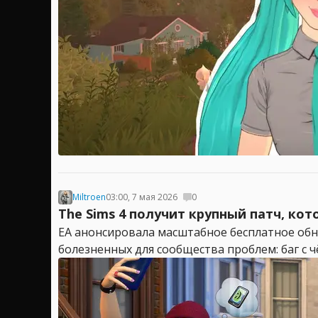
Miltroen
03:00, 7 мая 2026
0
The Sims 4 получит крупный патч, ко
EA анонсировала масштабное бесплатное обно
болезненных для сообщества проблем: баг с 