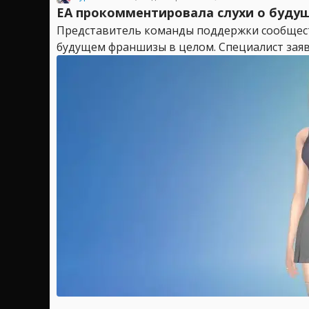
EA прокомментировала слухи о будущ
Представитель команды поддержки сообщест
будущем франшизы в целом. Специалист заяви