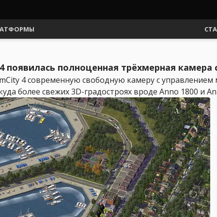
АТФОРМЫ
СТ
ty 4 появилась полноценная трёхмерная камер
imCity 4 современную свободную камеру с управлением
уда более свежих 3D-градостроях вроде Anno 1800 и Ann