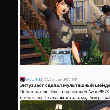
CryptoNick
21:00, 6 апреля 2026
5
Энтузиаст сделал мультяшный шейдер 
Пользователь Reddit под ником AdAware9573
стиль игры. По словам автора, мод был разр