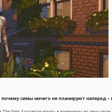
, почему симы ничего не планируют наперед –
 The Sims 4 остаётся играть в видеоигры до двух часов 