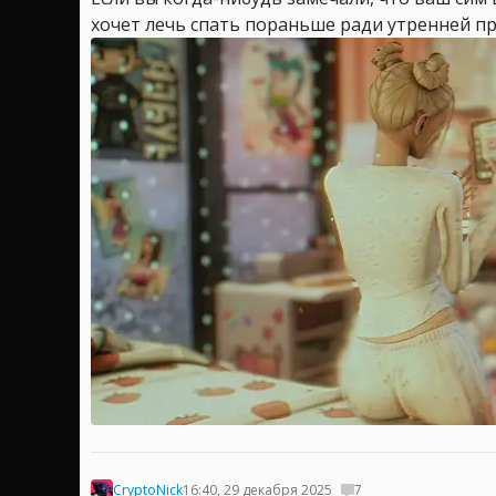
хочет лечь спать пораньше ради утренней про
CryptoNick
16:40, 29 декабря 2025
7