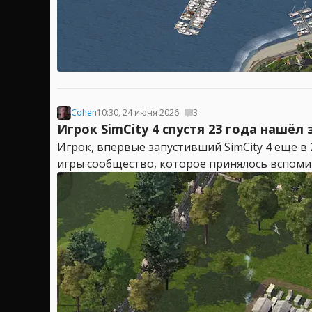
Cohen
10:30, 24 июня 2026
3
Игрок SimCity 4 спустя 23 года нашё
Игрок, впервые запустивший SimCity 4 ещё в 2
игры сообщество, которое принялось вспомин