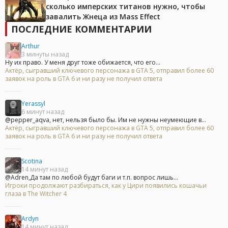
сколько имперских титанов нужно, чтобы
завалить Жнеца из Mass Effect
ПОСЛЕДНИЕ КОММЕНТАРИИ
Arthur
3 минуты назад
Ну их право. У меня друг тоже обижается, что его...
Актёр, сыгравший ключевого персонажа в GTA 5, отправил более 60
заявок на роль в GTA 6 и ни разу не получил ответа
Yerassyl
6 минут назад
@pepper_aqva, нет, нельзя было бы. Им не нужны неумеющие в...
Актёр, сыгравший ключевого персонажа в GTA 5, отправил более 60
заявок на роль в GTA 6 и ни разу не получил ответа
Scotina
14 минут назад
@Adren,Да там по любой будут баги и т.п. вопрос лишь...
Игроки продолжают разбираться, как у Цири появились кошачьи
глаза в The Witcher 4
Ardyn
14 минут назад