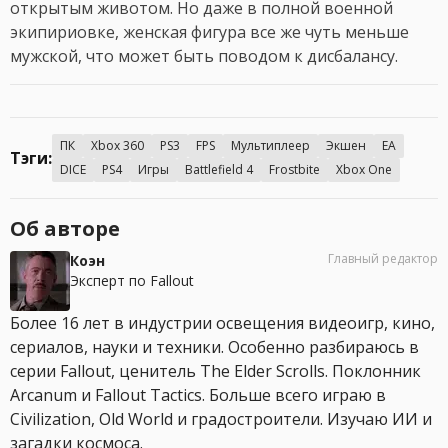
открытым животом. Но даже в полной военной
экипириовке, женская фигура все же чуть меньше
мужской, что может быть поводом к дисбалансу.
ПК
Xbox 360
PS3
FPS
Мультиплеер
Экшен
EA
Тэги:
DICE
PS4
Игры
Battlefield 4
Frostbite
Xbox One
Об авторе
Главный редактор
Коэн
Эксперт по Fallout
Более 16 лет в индустрии освещения видеоигр, кино,
сериалов, науки и техники. Особенно разбираюсь в
серии Fallout, ценитель The Elder Scrolls. Поклонник
Arcanum и Fallout Tactics. Больше всего играю в
Civilization, Old World и градостроители. Изучаю ИИ и
загадки космоса.