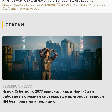
Я тут подумал, Одиссея Нолана это феномен голого короля.
Хидео Кодзима готов пересмотреть "Одиссею" Нолана в кинотеатре
США еще несколько раз
СТАТЬИ
CYBERPUNK 2077
Игрок Cyberpunk 2077 выяснил, как в Найт-Сити
работает тюремная система, где приговоры выносит
ИИ без права на апелляцию