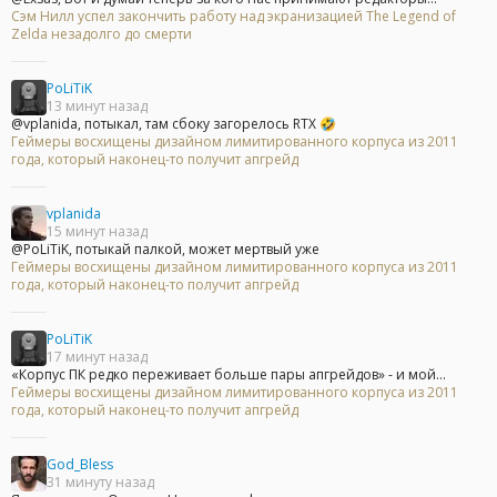
Сэм Нилл успел закончить работу над экранизацией The Legend of
Zelda незадолго до смерти
PoLiTiK
13 минут назад
@vplanida, потыкал, там сбоку загорелось RTX 🤣
Геймеры восхищены дизайном лимитированного корпуса из 2011
года, который наконец-то получит апгрейд
vplanida
15 минут назад
@PoLiTiK, потыкай палкой, может мертвый уже
Геймеры восхищены дизайном лимитированного корпуса из 2011
года, который наконец-то получит апгрейд
PoLiTiK
17 минут назад
«Корпус ПК редко переживает больше пары апгрейдов» - и мой...
Геймеры восхищены дизайном лимитированного корпуса из 2011
года, который наконец-то получит апгрейд
God_Bless
31 минуту назад