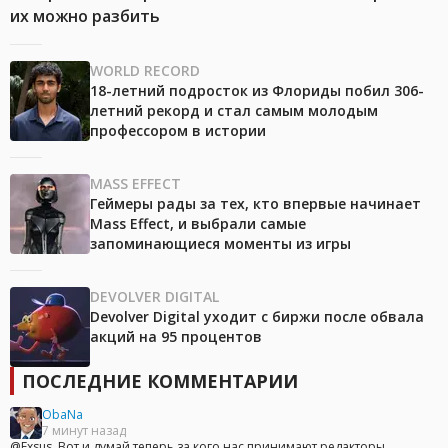
их можно разбить
WORLD RECORD
18-летний подросток из Флориды побил 306-
летний рекорд и стал самым молодым
профессором в истории
MASS EFFECT
Геймеры рады за тех, кто впервые начинает
Mass Effect, и выбрали самые
запоминающиеся моменты из игры
DEVOLVER DIGITAL
Devolver Digital уходит с биржи после обвала
акций на 95 процентов
ПОСЛЕДНИЕ КОММЕНТАРИИ
ObaNa
7 минут назад
@Exsus, Вот и думай теперь за кого нас принимают редакторы...