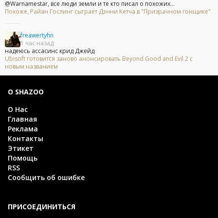
@Warnamestar, все люди земли и те кто писал о похожих...
Похоже, Райан Гослинг сыграет Дэнни Кетча в "Призрачном гонщике"
freawertyhn
1 час назад
надеюсь ассасинс крид Джейд
Ubisoft готовится заново анонсировать Beyond Good and Evil 2 с
новым названием
О SHAZOO
О Нас
Главная
Реклама
Контакты
Этикет
Помощь
RSS
Сообщить об ошибке
ПРИСОЕДИНИТЬСЯ