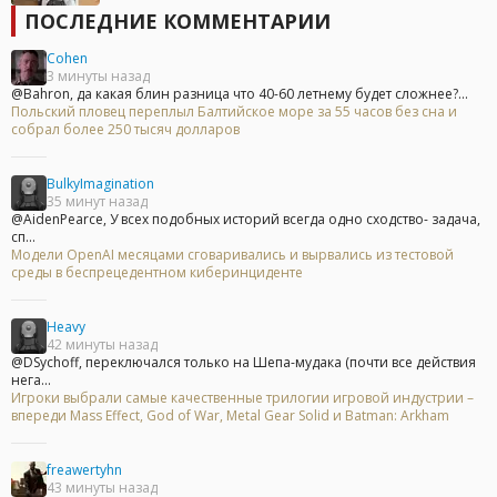
ПОСЛЕДНИЕ КОММЕНТАРИИ
Cohen
3 минуты назад
@Bahron, да какая блин разница что 40-60 летнему будет сложнее?...
Польский пловец переплыл Балтийское море за 55 часов без сна и
собрал более 250 тысяч долларов
BulkyImagination
35 минут назад
@AidenPearce, У всех подобных историй всегда одно сходство- задача,
сп...
Модели OpenAI месяцами сговаривались и вырвались из тестовой
среды в беспрецедентном киберинциденте
Heavy
42 минуты назад
@DSychoff, переключался только на Шепа-мудака (почти все действия
нега...
Игроки выбрали самые качественные трилогии игровой индустрии –
впереди Mass Effect, God of War, Metal Gear Solid и Batman: Arkham
freawertyhn
43 минуты назад