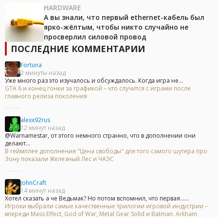
HARDWARE
А вы знали, что первый ethernet-кабель был
ярко-жёлтым, чтобы никто случайно не
просверлил силовой провод
ПОСЛЕДНИЕ КОММЕНТАРИИ
Fortuna
2 минуты назад
Уже много раз это изучалось и обсуждалось. Когда игра не...
GTA 6 и конец гонки за графикой – что случится с играми после
главного релиза поколения
alexx92rus
12 минут назад
@Warnamestar, от этого немного странно, что в дополнении они
делают...
В геймплее дополнения "Цена свободы" для того самого шутера про
Зону показали Железный Лес и ЧАЭС
JohnCraft
14 минут назад
Хотел сказать а че Ведьмак? Но потом вспомнил, что первая......
Игроки выбрали самые качественные трилогии игровой индустрии –
впереди Mass Effect, God of War, Metal Gear Solid и Batman: Arkham