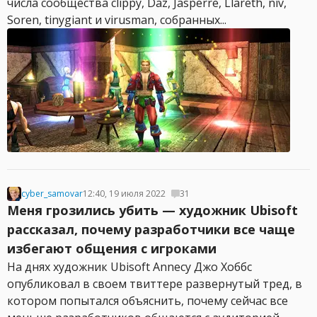
числа сообщества clippy, Daz, Jasperre, Llareth, niv,
Soren, tinygiant и virusman, собранных...
cyber_samovar
12:40, 19 июля 2022
31
Меня грозились убить — художник Ubisoft
рассказал, почему разработчики все чаще
избегают общения с игроками
На днях художник Ubisoft Annecy Джо Хоббс
опубликовал в своем твиттере развернутый тред, в
котором попытался объяснить, почему сейчас все