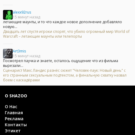
alexx92rus
15 минут назад
летающие маунты, и то что каждое новое дополнение добавляло
новую...
Двадцать лет спустя игроки спорят, что убило огромный мир World of
Warcraft – летающие маунты или телепорты
Art3mis
15 минут назад
Посмотрел паучка и знаете, осталось ощущение что из фильма
вырезали...
Сценарист Макс Ландис разнёс сюжет "Человек-паук: Новый день" с
его странным сексуальным подтекстом, а финальную схватку назвал
боем с каскадёрами
О SHAZOO
О Нас
Главная
Реклама
Контакты
Этикет