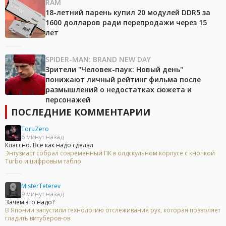
RAM
18-летний парень купил 20 модулей DDR5 за
1600 долларов ради перепродажи через 15
лет
SPIDER-MAN: BRAND NEW DAY
Зрители "Человек-паук: Новый день"
понижают личный рейтинг фильма после
размышлений о недостатках сюжета и
персонажей
ПОСЛЕДНИЕ КОММЕНТАРИИ
ToruZero
6 минут назад
Классно. Все как надо сделал
Энтузиаст собрал современный ПК в олдскульном корпусе с кнопкой
Turbo и цифровым табло
MisterTeterev
9 минут назад
Зачем это надо?
В Японии запустили технологию отслеживания рук, которая позволяет
гладить витуберов-ов