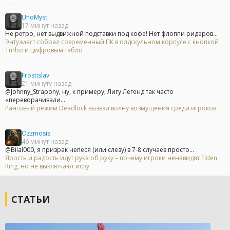
UnoMyst
17 минут назад
Не ретро, нет выдвижной подставки под кофе! Нет флоппи ридеров...
Энтузиаст собрал современный ПК в олдскульном корпусе с кнопкой
Turbo и цифровым табло
Frostislav
21 минуту назад
@Johnny_Strapony, ну, к примеру, Лигу Легенд так часто
«переворачивали...
Ранговый режим Deadlock вызвал волну возмущения среди игроков
Ozzmosis
46 минут назад
@Bilal000, я призрак непеся (или слезу) в 7-8 случаев просто...
Ярость и радость идут рука об руку – почему игроки ненавидят Elden
Ring, но не выключают игру
СТАТЬИ