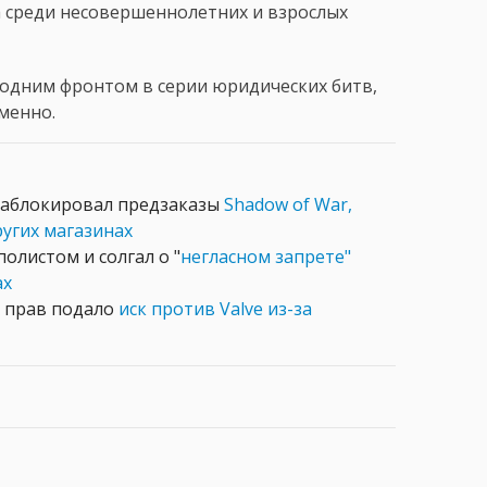
 среди несовершеннолетних и взрослых
 одним фронтом в серии юридических битв,
менно.
и заблокировал предзаказы
Shadow of War,
ругих магазинах
олистом и солгал о "
негласном запрете"
ах
х прав подало
иск против Valve из-за