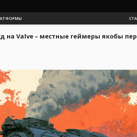
АТФОРМЫ
СТ
уд на Valve – местные геймеры якобы п