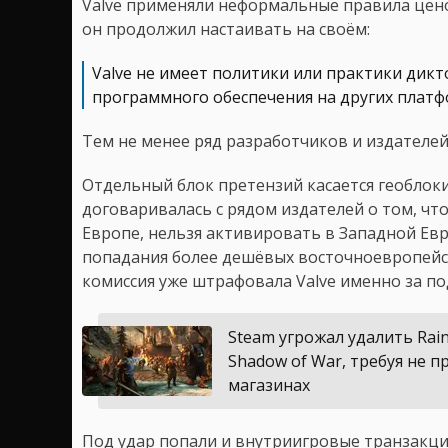
Valve применяли неформальные правила цено
он продолжил настаивать на своём:
Valve не имеет политики или практики дик
программного обеспечения на других платф
Тем не менее ряд разработчиков и издателей
Отдельный блок претензий касается геоблоки
договаривалась с рядом издателей о том, чт
Европе, нельзя активировать в Западной Евр
попадания более дешёвых восточноевропейск
комиссия уже штрафовала Valve именно за по
Steam угрожал удалить Rai
Shadow of War, требуя не 
магазинах
Под удар попали и внутриигровые транзакции