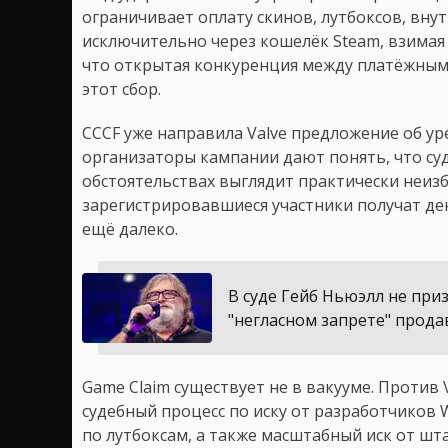
ограничивает оплату скинов, лутбоксов, вн
исключительно через кошелёк Steam, взимая 
что открытая конкуренция между платёжным
этот сбор.
CCCF уже направила Valve предложение об ур
организаторы кампании дают понять, что су
обстоятельствах выглядит практически неизб
зарегистрировавшиеся участники получат де
ещё далеко.
В суде Гейб Ньюэлл не при
"негласном запрете" прода
Game Claim существует не в вакууме. Проти
судебный процесс по иску от разработчиков 
по лутбоксам, а также масштабный иск от шт