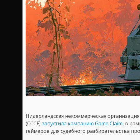
Нидерландская некоммерческая организация C
(CCCF)
запустила кампанию Game Claim
, в ра
геймеров для судебного разбирательства про