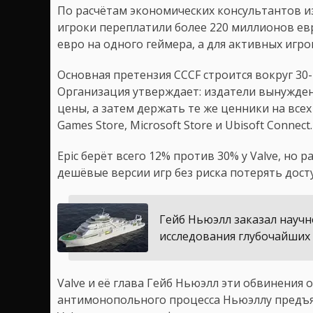
По расчётам экономических консультантов и
игроки переплатили более 220 миллионов ев
евро на одного геймера, а для активных игр
Основная претензия CCCF строится вокруг 30-
Организация утверждает: издатели вынужде
цены, а затем держать те же ценники на все
Games Store, Microsoft Store и Ubisoft Connect.
Epic берёт всего 12% против 30% у Valve, но
дешёвые версии игр без риска потерять досту
Гейб Ньюэлл заказал научн
исследования глубочайших
Valve и её глава Гейб Ньюэлл эти обвинения о
антимонопольного процесса Ньюэллу предъяв