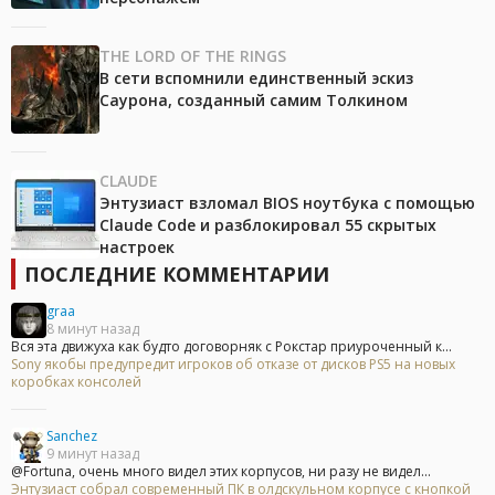
THE LORD OF THE RINGS
В сети вспомнили единственный эскиз
Саурона, созданный самим Толкином
CLAUDE
Энтузиаст взломал BIOS ноутбука с помощью
Claude Code и разблокировал 55 скрытых
настроек
ПОСЛЕДНИЕ КОММЕНТАРИИ
graa
8 минут назад
Вся эта движуха как будто договорняк с Рокстар приуроченный к...
Sony якобы предупредит игроков об отказе от дисков PS5 на новых
коробках консолей
Sanchez
9 минут назад
@Fortuna, очень много видел этих корпусов, ни разу не видел...
Энтузиаст собрал современный ПК в олдскульном корпусе с кнопкой