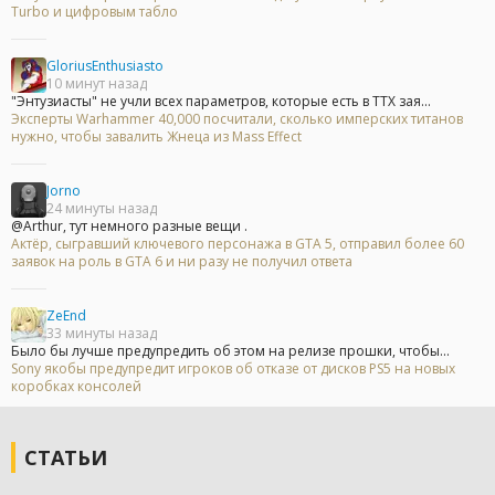
Turbo и цифровым табло
GloriusEnthusiasto
10 минут назад
"Энтузиасты" не учли всех параметров, которые есть в ТТХ зая...
Эксперты Warhammer 40,000 посчитали, сколько имперских титанов
нужно, чтобы завалить Жнеца из Mass Effect
Jorno
24 минуты назад
@Arthur, тут немного разные вещи .
Актёр, сыгравший ключевого персонажа в GTA 5, отправил более 60
заявок на роль в GTA 6 и ни разу не получил ответа
ZeEnd
33 минуты назад
Было бы лучше предупредить об этом на релизе прошки, чтобы...
Sony якобы предупредит игроков об отказе от дисков PS5 на новых
коробках консолей
СТАТЬИ