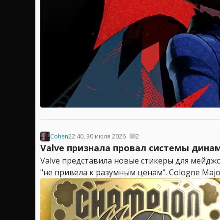
Cohen
22:40, 30 июля 2026
2
Valve признала провал системы динам
Valve представила новые стикеры для мейджо
"не привела к разумным ценам". Cologne Major