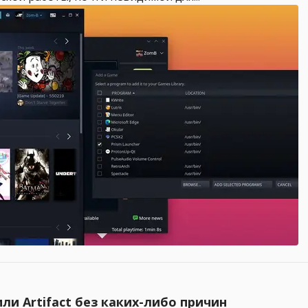
ли Artifact без каких-либо причин