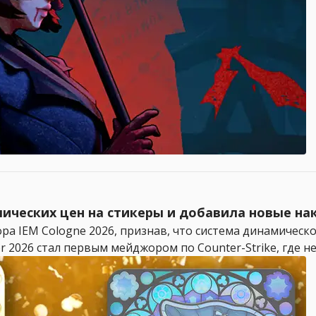
ических цен на стикеры и добавила новые нак
ра IEM Cologne 2026, признав, что система динамическ
 2026 стал первым мейджором по Counter-Strike, где не 