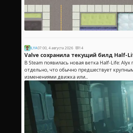
ILYA
07:00, 4 августа 2026
14
Valve сохранила текущий билд Half-Li
В Steam появилась новая ветка Half-Life: Aly
отдельно, что обычно предшествует крупным
изменениями движка или...