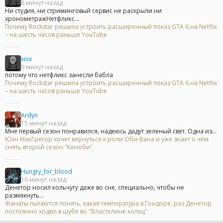
8 минут назад
Ни студия, ни стриминговый сервис не раскрыли ни
хронометражНетфликс...
Почему Rockstar решила устроить расширенный показ GTA 6 на Netflix
– на шесть часов раньше YouTube
xnix
9 минут назад
потому что нетфликс занесли бабла
Почему Rockstar решила устроить расширенный показ GTA 6 на Netflix
– на шесть часов раньше YouTube
Ardyn
15 минут назад
Мне первый сезон понравился, надеюсь дадут зеленый свет. Одна из...
Юэн МакГрегор хочет вернуться к роли Оби-Вана и уже знает о чём
снять второй сезон "Кеноби"
Hungry_for_blood
16 минут назад
Денетор носил кольчугу даже во сне, специально, чтобы не
размякнуть...
Фанаты пытаются понять, какая температура в Гондоре, раз Денетор
постоянно ходил в шубе во "Властелине колец"