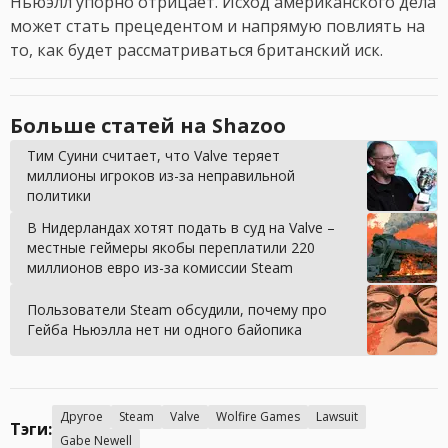
Ньюэлл упорно отрицает. Исход американского дела
может стать прецедентом и напрямую повлиять на
то, как будет рассматриваться британский иск.
Больше статей на Shazoo
Тим Суини считает, что Valve теряет
миллионы игроков из-за неправильной
политики
В Нидерландах хотят подать в суд на Valve –
местные геймеры якобы переплатили 220
миллионов евро из-за комиссии Steam
Пользователи Steam обсудили, почему про
Гейба Ньюэлла нет ни одного байопика
Другое
Steam
Valve
Wolfire Games
Lawsuit
Тэги:
Gabe Newell