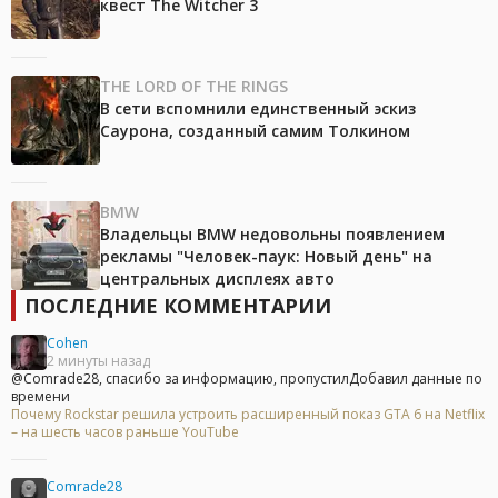
квест The Witcher 3
THE LORD OF THE RINGS
В сети вспомнили единственный эскиз
Саурона, созданный самим Толкином
BMW
Владельцы BMW недовольны появлением
рекламы "Человек-паук: Новый день" на
центральных дисплеях авто
ПОСЛЕДНИЕ КОММЕНТАРИИ
Cohen
2 минуты назад
@Comrade28, спасибо за информацию, пропустилДобавил данные по
времени
Почему Rockstar решила устроить расширенный показ GTA 6 на Netflix
– на шесть часов раньше YouTube
Comrade28