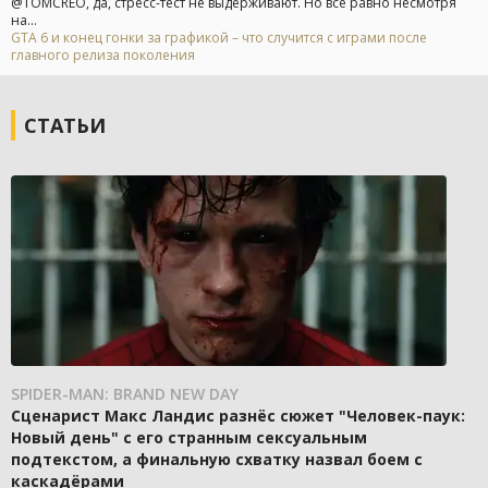
@TOMCREO, да, стресс-тест не выдерживают. Но все равно несмотря
на...
GTA 6 и конец гонки за графикой – что случится с играми после
главного релиза поколения
СТАТЬИ
SPIDER-MAN: BRAND NEW DAY
Сценарист Макс Ландис разнёс сюжет "Человек-паук:
Новый день" с его странным сексуальным
подтекстом, а финальную схватку назвал боем с
каскадёрами