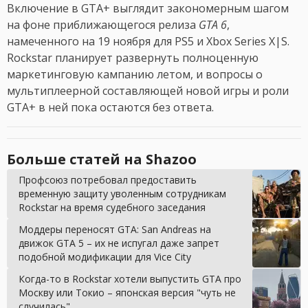
Включение в GTA+ выглядит закономерным шагом
на фоне приближающегося релиза
GTA 6
,
намеченного на 19 ноября для PS5 и Xbox Series X|S.
Rockstar планирует развернуть полноценную
маркетинговую кампанию летом, и вопросы о
мультиплеерной составляющей новой игры и роли
GTA+ в ней пока остаются без ответа.
Больше статей на Shazoo
Профсоюз потребовал предоставить
временную защиту уволенным сотрудникам
Rockstar на время судебного заседания
Моддеры переносят GTA: San Andreas на
движок GTA 5 – их не испугал даже запрет
подобной модификации для Vice City
Когда-то в Rockstar хотели выпустить GTA про
Москву или Токио – японская версия "чуть не
случилась"