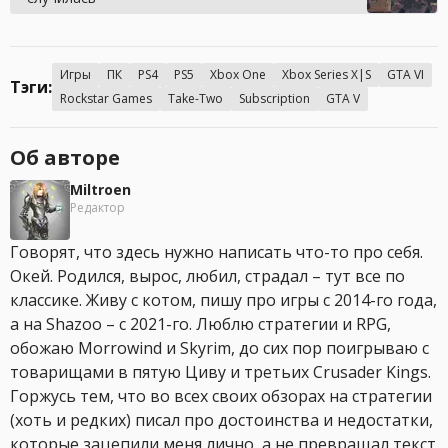
Игры
ПК
PS4
PS5
Xbox One
Xbox Series X|S
GTA VI
Тэги:
Rockstar Games
Take-Two
Subscription
GTA V
Об авторе
Miltroen
Редактор
Говорят, что здесь нужно написать что-то про себя.
Окей. Родился, вырос, любил, страдал – тут все по
классике. Живу с котом, пишу про игры с 2014-го года,
а на Shazoo – с 2021-го. Люблю стратегии и RPG,
обожаю Morrowind и Skyrim, до сих пор поигрываю с
товарищами в пятую Циву и третьих Crusader Kings.
Горжусь тем, что во всех своих обзорах на стратегии
(хоть и редких) писал про достоинства и недостатки,
которые зацепили меня лично, а не превращал текст