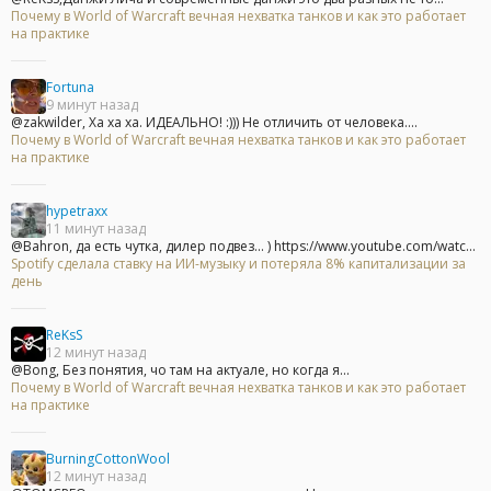
Почему в World of Warcraft вечная нехватка танков и как это работает
на практике
Fortuna
9 минут назад
@zakwilder, Ха ха ха. ИДЕАЛЬНО! :))) Не отличить от человека....
Почему в World of Warcraft вечная нехватка танков и как это работает
на практике
hypetraxx
11 минут назад
@Bahron, да есть чутка, дилер подвез... ) https://www.youtube.com/watc...
Spotify сделала ставку на ИИ-музыку и потеряла 8% капитализации за
день
ReKsS
12 минут назад
@Bong, Без понятия, чо там на актуале, но когда я...
Почему в World of Warcraft вечная нехватка танков и как это работает
на практике
BurningCottonWool
12 минут назад