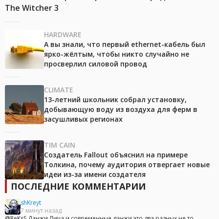
The Witcher 3
HARDWARE
А вы знали, что первый ethernet-кабель был
ярко-жёлтым, чтобы никто случайно не
просверлил силовой провод
CLIMATE
13-летний школьник собрал установку,
добывающую воду из воздуха для ферм в
засушливых регионах
TIM CAIN
Создатель Fallout объяснил на примере
Толкина, почему аудитория отвергает новые
идеи из-за имени создателя
ПОСЛЕДНИЕ КОММЕНТАРИИ
shKreyt
7 минут назад
@ReKsS,Данжи Лича и современные данжи это два разных не то...