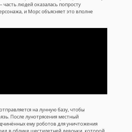
 часть людей оказалась попросту
ерсонажа, и Морс объясняет это вполне
тправляется на лунную базу, чтобы
вязь. После лунотрясения местный
одчинённых ему роботов для уничтожения
оид в облике шестилетней девочки, которой