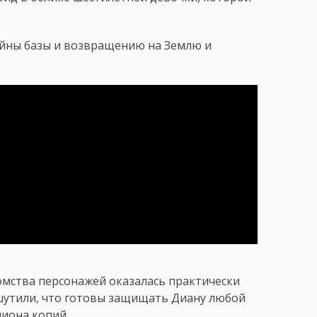
айны базы и возвращению на Землю и
омства персонажей оказалась практически
шутили, что готовы защищать Диану любой
лиона копий.