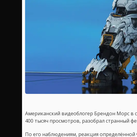
Американский видеоблогер Брендон Морс в 
400 тысяч просмотров, разобрал странный фе
По его наблюдениям, реакция определённой 