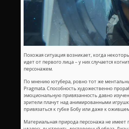
Похожая ситуация возникает, когда некотор
идет от первого лица – у них случается когн
персонажем.
По мнению ютубера, ровно тот же ментальны
Pragmata. Способность художественно прор
эмоциональную привязанность давно изучена
зрители плачут над анимированными игрушкам
привязаться к губке Бобу или даже к ожившем
Материальная природа персонажа не имеет п
удалось выстроить достоверный образ. Диан