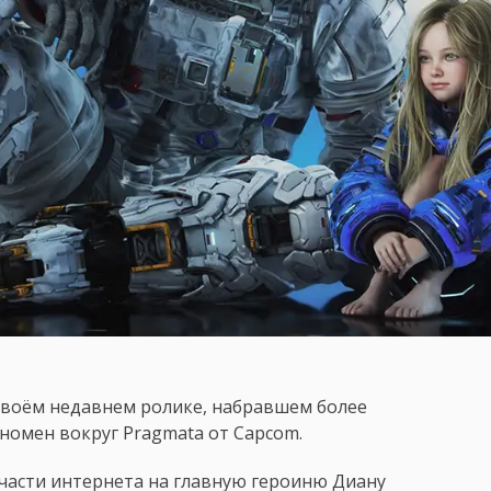
своём недавнем ролике, набравшем более
номен вокруг Pragmata от Capcom.
части интернета на главную героиню Диану