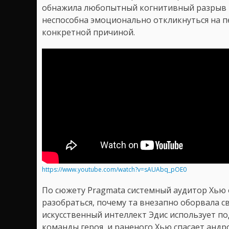
обнажила любопытный когнитивный разрыв –
неспособна эмоционально откликнуться на п
конкретной причиной.
https://www.youtube.com/watch?v=sAUAbq_pOE0
По сюжету Pragmata системный аудитор Хью о
разобраться, почему та внезапно оборвала с
искусственный интеллект Эдис использует п
команды героя, и раненого Хью спасает андр