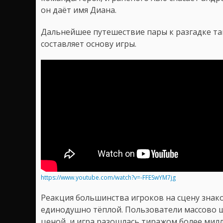
он даёт имя Диана.
Дальнейшее путешествие пары к разгадке т
составляет основу игры.
https://www.youtube.com/watch?v=-FFESwYM7jg
Реакция большинства игроков на сцену знак
единодушно тёплой. Пользователи массово 
ценой, и игра разошлась тиражом более мил