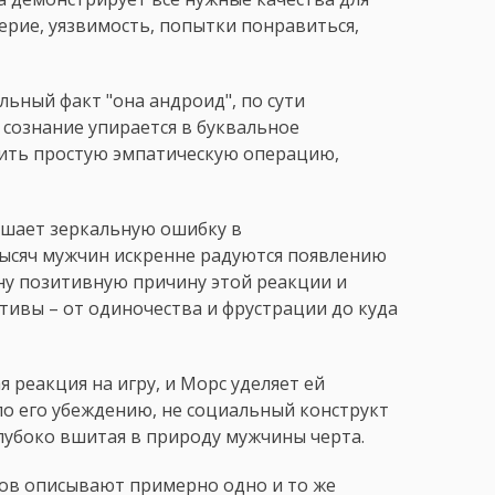
ерие, уязвимость, попытки понравиться,
льный факт "она андроид", по сути
 сознание упирается в буквальное
шить простую эмпатическую операцию,
ршает зеркальную ошибку в
тысяч мужчин искренне радуются появлению
ну позитивную причину этой реакции и
ивы – от одиночества и фрустрации до куда
 реакция на игру, и Морс уделяет ей
по его убеждению, не социальный конструкт
глубоко вшитая в природу мужчины черта.
ов описывают примерно одно и то же