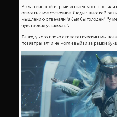
В классической версии испытуемого просили п
описать своё состояние. Люди с высокой раз
мышлению отвечали "я был бы голоден", "у ме
чувствовал усталость".
Те же, у кого плохо с гипотетическим мышлен
позавтракал" и не могли выйти за рамки бук