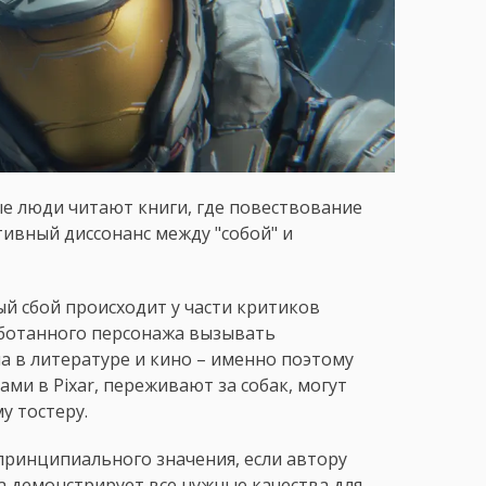
ые люди читают книги, где повествование
итивный диссонанс между "собой" и
й сбой происходит у части критиков
аботанного персонажа вызывать
 в литературе и кино – именно поэтому
и в Pixar, переживают за собак, могут
у тостеру.
ринципиального значения, если автору
а демонстрирует все нужные качества для